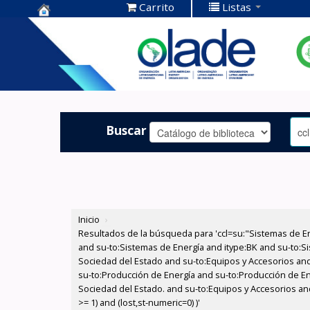
Carrito
Listas
Centro de
Documentación
OLADE -
Buscar
Inicio
›
Resultados de la búsqueda para 'ccl=su:"Sistemas de E
and su-to:Sistemas de Energía and itype:BK and su-to:Si
Sociedad del Estado and su-to:Equipos y Accesorios and
su-to:Producción de Energía and su-to:Producción de Ene
Sociedad del Estado. and su-to:Equipos y Accesorios an
>= 1) and (lost,st-numeric=0) )'