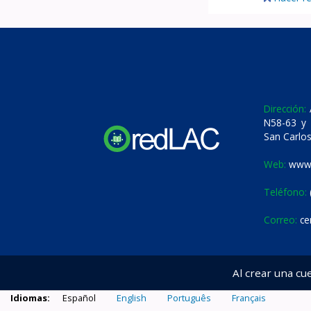
Dirección:
A
N58-63 y 
San Carlos
Web:
www.
Teléfono:
Correo:
ce
Al crear una cu
Idiomas:
Español
English
Português
Français