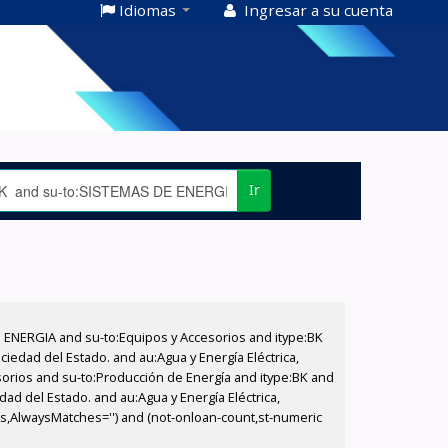
Idiomas
Ingresar a su cuenta
Ir
E ENERGIA and su-to:Equipos y Accesorios and itype:BK
iedad del Estado. and au:Agua y Energía Eléctrica,
sorios and su-to:Producción de Energía and itype:BK and
ad del Estado. and au:Agua y Energía Eléctrica,
ds,AlwaysMatches='') and (not-onloan-count,st-numeric