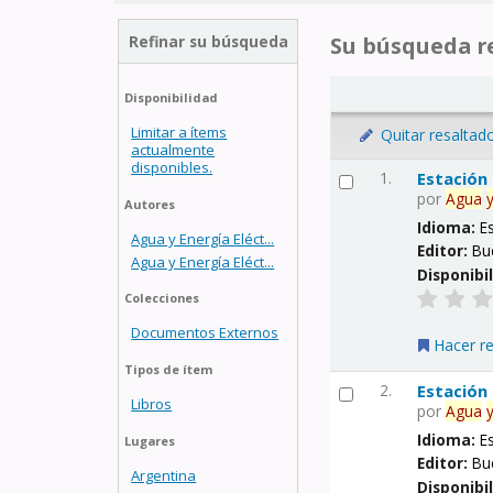
Refinar su búsqueda
Su búsqueda re
Disponibilidad
Limitar a ítems
Quitar resaltad
actualmente
disponibles.
1.
Estación
por
Agua
Autores
Idioma:
E
Agua y Energía Eléct...
Editor:
Bu
Agua y Energía Eléct...
Disponibi
Colecciones
Documentos Externos
Hacer r
Tipos de ítem
2.
Estación
Libros
por
Agua
Idioma:
E
Lugares
Editor:
Bu
Argentina
Disponibi