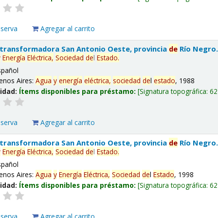
eserva
Agregar al carrito
 transformadora San Antonio Oeste, provincia
de
Río Negro
y
Energía
Eléctrica,
Sociedad
de
l
Estado
.
spañol
enos Aires:
Agua
y
energía
eléctrica,
sociedad
de
l
estado
, 1988
lidad:
Ítems disponibles para préstamo:
Signatura topográfica:
62
eserva
Agregar al carrito
 transformadora San Antonio Oeste, provincia
de
Río Negro
y
Energía
Eléctrica,
Sociedad
de
l
Estado
.
spañol
enos Aires:
Agua
y
Energía
Eléctrica,
Sociedad
de
l
Estado
, 1998
lidad:
Ítems disponibles para préstamo:
Signatura topográfica:
62
eserva
Agregar al carrito