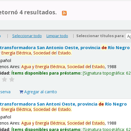
tornó 4 resultados.
|
Seleccionar todo
Limpiar todo
|
Seleccionar títulos para:
o
 transformadora San Antonio Oeste, provincia
de
Río Negro
y
Energía
Eléctrica,
Sociedad
de
l
Estado
.
spañol
enos Aires:
Agua
y
Energía
Eléctrica,
Sociedad
de
l
Estado
, 1988
lidad:
Ítems disponibles para préstamo:
Signatura topográfica:
62
eserva
Agregar al carrito
 transformadora San Antoni Oeste, provincia
de
Río Negro
y
Energía
Eléctrica,
Sociedad
de
l
Estado
.
spañol
enos Aires:
Agua
y
Energía
Eléctrica,
Sociedad
de
l
Estado
, 1988
lidad:
Ítems disponibles para préstamo:
Signatura topográfica:
62