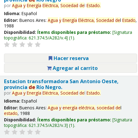
por
Agua
y
Energía
Eléctrica,
Sociedad
de
l
Estado
.
Idioma:
Español
Editor:
Buenos Aires:
Agua
y
Energía
Eléctrica,
Sociedad
de
l
Estado
,
1988
Disponibilidad:
Ítems disponibles para préstamo:
Signatura
topográfica:
621.374.5/A282/v.4
(1).
Hacer reserva
Agregar al carrito
Estacion transformadora San Antonio Oeste,
provincia
de
Río Negro.
por
Agua
y
Energía
Eléctrica,
Sociedad
de
l
Estado
.
Idioma:
Español
Editor:
Buenos Aires:
Agua
y
energía
eléctrica,
sociedad
de
l
estado
, 1988
Disponibilidad:
Ítems disponibles para préstamo:
Signatura
topográfica:
621.374.5/A282/v.3
(1).