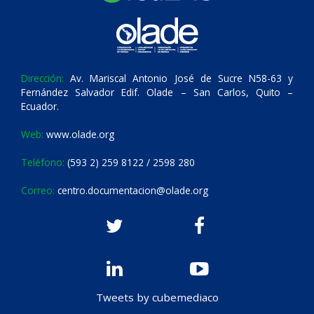
Dirección:
Av. Mariscal Antonio José de Sucre N58-63 y
Fernández Salvador Edif. Olade – San Carlos, Quito –
Ecuador.
Web:
www.olade.org
Teléfono:
(593 2) 259 8122 / 2598 280
Correo:
centro.documentacion@olade.org
Tweets by cubemediaco