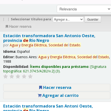
|
|
Seleccionar títulos para:
Hacer reserva
Estación transformadora San Antonio Oeste,
provincia
de
Río Negro
por
Agua
y
Energía
Eléctrica,
Sociedad
de
l
Estado
.
Idioma:
Español
Editor:
Buenos Aires:
Agua
y
Energía
Eléctrica,
Sociedad
de
l
Estado
,
1988
Disponibilidad:
Ítems disponibles para préstamo:
Signatura
topográfica:
621.374.5/A282/v.2
(3).
Hacer reserva
Agregar al carrito
Estación transformadora San Antoni Oeste,
provincia
de
Río Negro