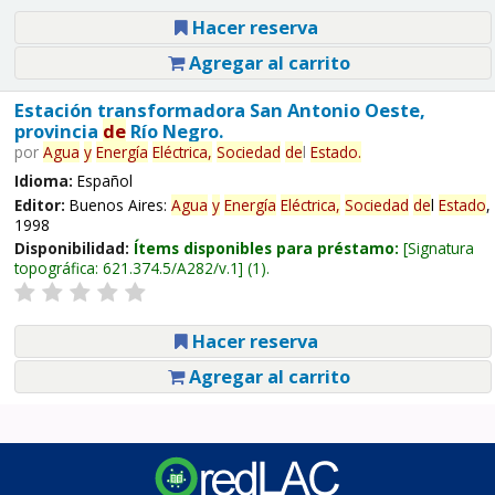
Hacer reserva
Agregar al carrito
Estación transformadora San Antonio Oeste,
provincia
de
Río Negro.
por
Agua
y
Energía
Eléctrica,
Sociedad
de
l
Estado
.
Idioma:
Español
Editor:
Buenos Aires:
Agua
y
Energía
Eléctrica,
Sociedad
de
l
Estado
,
1998
Disponibilidad:
Ítems disponibles para préstamo:
Signatura
topográfica:
621.374.5/A282/v.1
(1).
Hacer reserva
Agregar al carrito