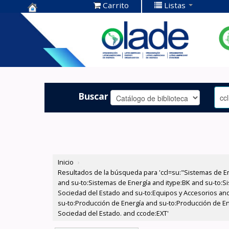
Carrito
Listas
Centro de
Documentación
OLADE -
Buscar
Inicio
›
Resultados de la búsqueda para 'ccl=su:"Sistemas de E
and su-to:Sistemas de Energía and itype:BK and su-to:Si
Sociedad del Estado and su-to:Equipos y Accesorios and
su-to:Producción de Energía and su-to:Producción de Ene
Sociedad del Estado. and ccode:EXT'