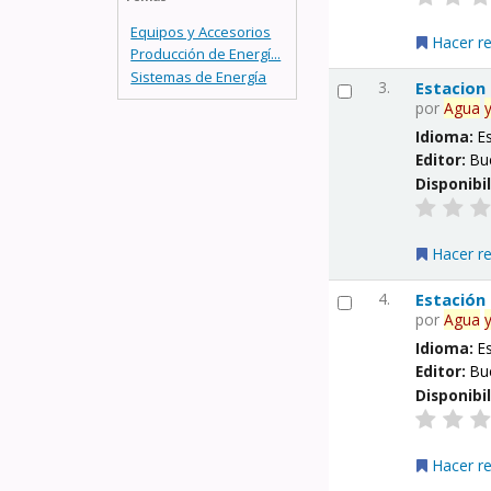
Equipos y Accesorios
Hacer r
Producción de Energí...
Sistemas de Energía
3.
Estacion
por
Agua
Idioma:
E
Editor:
Bu
Disponibi
Hacer r
4.
Estación
por
Agua
Idioma:
E
Editor:
Bu
Disponibi
Hacer r