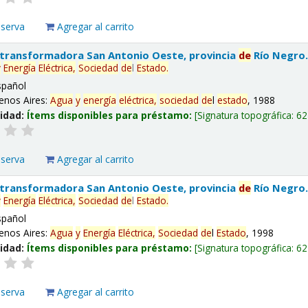
eserva
Agregar al carrito
 transformadora San Antonio Oeste, provincia
de
Río Negro
y
Energía
Eléctrica,
Sociedad
de
l
Estado
.
spañol
enos Aires:
Agua
y
energía
eléctrica,
sociedad
de
l
estado
, 1988
lidad:
Ítems disponibles para préstamo:
Signatura topográfica:
62
eserva
Agregar al carrito
 transformadora San Antonio Oeste, provincia
de
Río Negro
y
Energía
Eléctrica,
Sociedad
de
l
Estado
.
spañol
enos Aires:
Agua
y
Energía
Eléctrica,
Sociedad
de
l
Estado
, 1998
lidad:
Ítems disponibles para préstamo:
Signatura topográfica:
62
eserva
Agregar al carrito