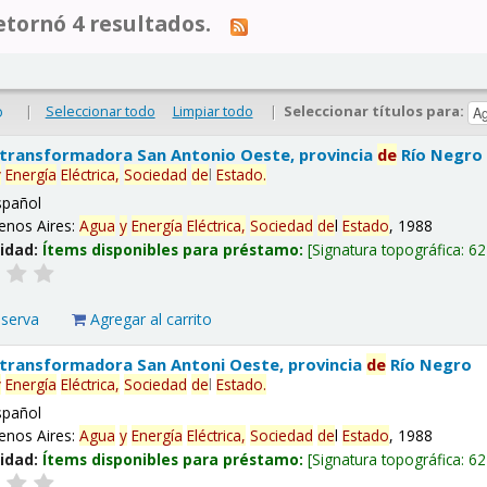
tornó 4 resultados.
|
Seleccionar todo
Limpiar todo
|
Seleccionar títulos para:
o
 transformadora San Antonio Oeste, provincia
de
Río Negro
y
Energía
Eléctrica,
Sociedad
de
l
Estado
.
spañol
enos Aires:
Agua
y
Energía
Eléctrica,
Sociedad
de
l
Estado
, 1988
lidad:
Ítems disponibles para préstamo:
Signatura topográfica:
62
eserva
Agregar al carrito
 transformadora San Antoni Oeste, provincia
de
Río Negro
y
Energía
Eléctrica,
Sociedad
de
l
Estado
.
spañol
enos Aires:
Agua
y
Energía
Eléctrica,
Sociedad
de
l
Estado
, 1988
lidad:
Ítems disponibles para préstamo:
Signatura topográfica:
62