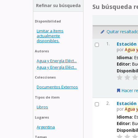
Refinar su búsqueda
Su búsqueda re
Disponibilidad
Limitar a ítems
Quitar resaltad
actualmente
disponibles.
1.
Estación
por
Agua
Autores
Idioma:
E
Agua y Energía Eléct...
Editor:
Bu
Agua y Energía Eléct...
Disponibi
Colecciones
Documentos Externos
Hacer r
Tipos de ítem
2.
Estación
Libros
por
Agua
Idioma:
E
Lugares
Editor:
Bu
Argentina
Disponibi
Temas