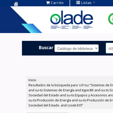
Carrito
Listas
Centro de
Documentación
OLADE -
Buscar
Inicio
›
Resultados de la búsqueda para 'ccl=su:"Sistemas de E
and su-to:Sistemas de Energía and itype:BK and su-to:Si
Sociedad del Estado and su-to:Equipos y Accesorios and
su-to:Producción de Energía and su-to:Producción de Ene
Sociedad del Estado. and ccode:EXT'