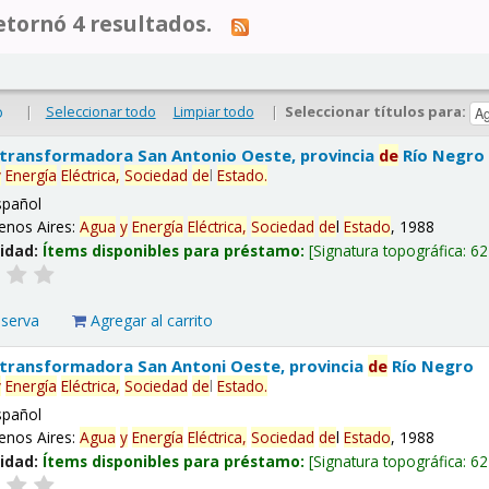
tornó 4 resultados.
|
Seleccionar todo
Limpiar todo
|
Seleccionar títulos para:
o
 transformadora San Antonio Oeste, provincia
de
Río Negro
y
Energía
Eléctrica,
Sociedad
de
l
Estado
.
spañol
enos Aires:
Agua
y
Energía
Eléctrica,
Sociedad
de
l
Estado
, 1988
lidad:
Ítems disponibles para préstamo:
Signatura topográfica:
62
eserva
Agregar al carrito
 transformadora San Antoni Oeste, provincia
de
Río Negro
y
Energía
Eléctrica,
Sociedad
de
l
Estado
.
spañol
enos Aires:
Agua
y
Energía
Eléctrica,
Sociedad
de
l
Estado
, 1988
lidad:
Ítems disponibles para préstamo:
Signatura topográfica:
62