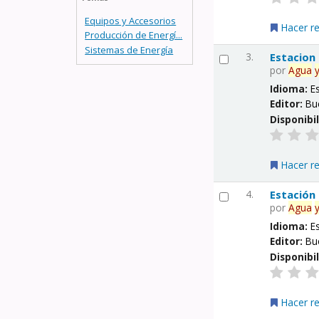
Equipos y Accesorios
Hacer r
Producción de Energí...
Sistemas de Energía
3.
Estacion
por
Agua
Idioma:
E
Editor:
Bu
Disponibi
Hacer r
4.
Estación
por
Agua
Idioma:
E
Editor:
Bu
Disponibi
Hacer r