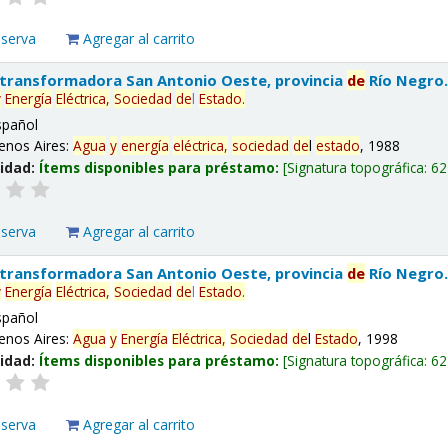
eserva
Agregar al carrito
 transformadora San Antonio Oeste, provincia
de
Río Negro
y
Energía
Eléctrica,
Sociedad
de
l
Estado
.
spañol
enos Aires:
Agua
y
energía
eléctrica,
sociedad
de
l
estado
, 1988
lidad:
Ítems disponibles para préstamo:
Signatura topográfica:
62
eserva
Agregar al carrito
 transformadora San Antonio Oeste, provincia
de
Río Negro
y
Energía
Eléctrica,
Sociedad
de
l
Estado
.
spañol
enos Aires:
Agua
y
Energía
Eléctrica,
Sociedad
de
l
Estado
, 1998
lidad:
Ítems disponibles para préstamo:
Signatura topográfica:
62
eserva
Agregar al carrito