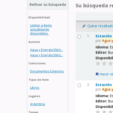
Refinar su búsqueda
Su búsqueda re
Disponibilidad
Limitar a ítems
Quitar resaltad
actualmente
disponibles.
1.
Estación
por
Agua
Autores
Idioma:
E
Agua y Energía Eléct...
Editor:
Bu
Agua y Energía Eléct...
Disponibi
Colecciones
Documentos Externos
Hacer r
Tipos de ítem
2.
Estación
Libros
por
Agua
Idioma:
E
Lugares
Editor:
Bu
Argentina
Disponibi
Temas