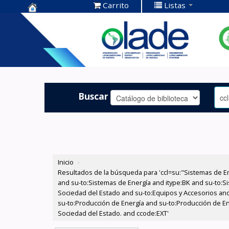
Carrito
Listas
Centro de
Documentación
OLADE -
Buscar
Inicio
›
Resultados de la búsqueda para 'ccl=su:"Sistemas de E
and su-to:Sistemas de Energía and itype:BK and su-to:Si
Sociedad del Estado and su-to:Equipos y Accesorios and
su-to:Producción de Energía and su-to:Producción de Ene
Sociedad del Estado. and ccode:EXT'