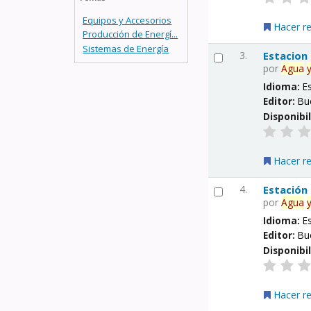
Equipos y Accesorios
Hacer r
Producción de Energí...
Sistemas de Energía
3.
Estacion
por
Agua
Idioma:
E
Editor:
Bu
Disponibi
Hacer r
4.
Estación
por
Agua
Idioma:
E
Editor:
Bu
Disponibi
Hacer r