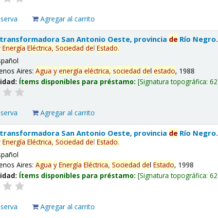
eserva
Agregar al carrito
 transformadora San Antonio Oeste, provincia
de
Río Negro
y
Energía
Eléctrica,
Sociedad
de
l
Estado
.
spañol
enos Aires:
Agua
y
energía
eléctrica,
sociedad
de
l
estado
, 1988
lidad:
Ítems disponibles para préstamo:
Signatura topográfica:
62
eserva
Agregar al carrito
 transformadora San Antonio Oeste, provincia
de
Río Negro
y
Energía
Eléctrica,
Sociedad
de
l
Estado
.
spañol
enos Aires:
Agua
y
Energía
Eléctrica,
Sociedad
de
l
Estado
, 1998
lidad:
Ítems disponibles para préstamo:
Signatura topográfica:
62
eserva
Agregar al carrito