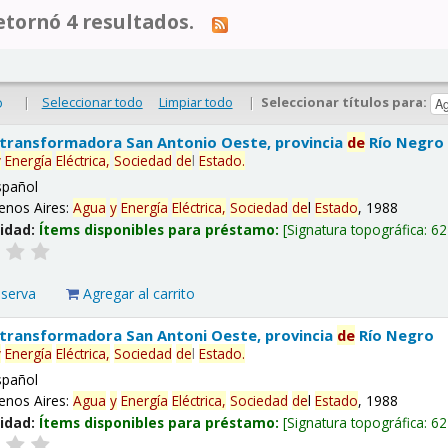
tornó 4 resultados.
|
Seleccionar todo
Limpiar todo
|
Seleccionar títulos para:
o
 transformadora San Antonio Oeste, provincia
de
Río Negro
y
Energía
Eléctrica,
Sociedad
de
l
Estado
.
spañol
enos Aires:
Agua
y
Energía
Eléctrica,
Sociedad
de
l
Estado
, 1988
lidad:
Ítems disponibles para préstamo:
Signatura topográfica:
62
eserva
Agregar al carrito
 transformadora San Antoni Oeste, provincia
de
Río Negro
y
Energía
Eléctrica,
Sociedad
de
l
Estado
.
spañol
enos Aires:
Agua
y
Energía
Eléctrica,
Sociedad
de
l
Estado
, 1988
lidad:
Ítems disponibles para préstamo:
Signatura topográfica:
62