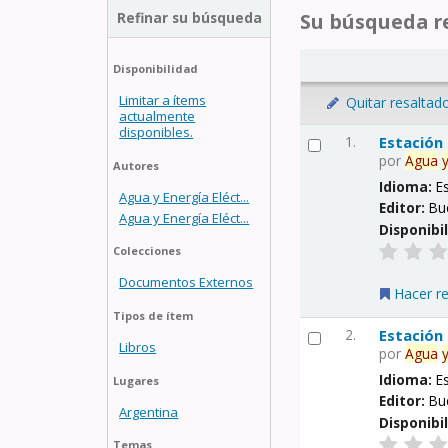
Refinar su búsqueda
Su búsqueda re
Disponibilidad
Limitar a ítems
Quitar resaltad
actualmente
disponibles.
1.
Estación
por
Agua
Autores
Idioma:
E
Agua y Energía Eléct...
Editor:
Bu
Agua y Energía Eléct...
Disponibi
Colecciones
Documentos Externos
Hacer r
Tipos de ítem
2.
Estación
Libros
por
Agua
Idioma:
E
Lugares
Editor:
Bu
Argentina
Disponibi
Temas