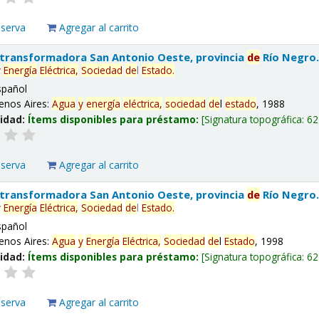
eserva
Agregar al carrito
 transformadora San Antonio Oeste, provincia
de
Río Negro
y
Energía
Eléctrica,
Sociedad
de
l
Estado
.
spañol
enos Aires:
Agua
y
energía
eléctrica,
sociedad
de
l
estado
, 1988
lidad:
Ítems disponibles para préstamo:
Signatura topográfica:
62
eserva
Agregar al carrito
 transformadora San Antonio Oeste, provincia
de
Río Negro
y
Energía
Eléctrica,
Sociedad
de
l
Estado
.
spañol
enos Aires:
Agua
y
Energía
Eléctrica,
Sociedad
de
l
Estado
, 1998
lidad:
Ítems disponibles para préstamo:
Signatura topográfica:
62
eserva
Agregar al carrito