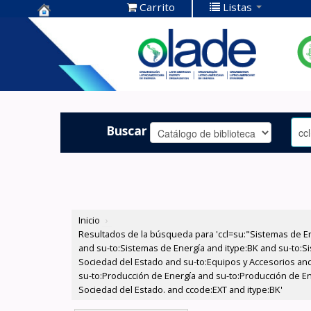
Carrito
Listas
Centro de
Documentación
OLADE -
Buscar
Inicio
›
Resultados de la búsqueda para 'ccl=su:"Sistemas de E
and su-to:Sistemas de Energía and itype:BK and su-to:Si
Sociedad del Estado and su-to:Equipos y Accesorios and
su-to:Producción de Energía and su-to:Producción de Ene
Sociedad del Estado. and ccode:EXT and itype:BK'