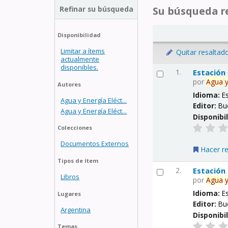
Refinar su búsqueda
Su búsqueda re
Disponibilidad
Limitar a ítems
Quitar resaltad
actualmente
disponibles.
1.
Estación
por
Agua
Autores
Idioma:
E
Agua y Energía Eléct...
Editor:
Bu
Agua y Energía Eléct...
Disponibi
Colecciones
Documentos Externos
Hacer r
Tipos de ítem
2.
Estación
Libros
por
Agua
Idioma:
E
Lugares
Editor:
Bu
Argentina
Disponibi
Temas