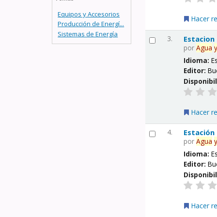
Equipos y Accesorios
Hacer r
Producción de Energí...
Sistemas de Energía
3.
Estacion
por
Agua
Idioma:
E
Editor:
Bu
Disponibi
Hacer r
4.
Estación
por
Agua
Idioma:
E
Editor:
Bu
Disponibi
Hacer r