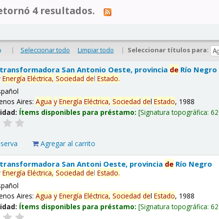
tornó 4 resultados.
|
Seleccionar todo
Limpiar todo
|
Seleccionar títulos para:
o
 transformadora San Antonio Oeste, provincia
de
Río Negro
y
Energía
Eléctrica,
Sociedad
de
l
Estado
.
spañol
enos Aires:
Agua
y
Energía
Eléctrica,
Sociedad
de
l
Estado
, 1988
lidad:
Ítems disponibles para préstamo:
Signatura topográfica:
62
eserva
Agregar al carrito
 transformadora San Antoni Oeste, provincia
de
Río Negro
y
Energía
Eléctrica,
Sociedad
de
l
Estado
.
spañol
enos Aires:
Agua
y
Energía
Eléctrica,
Sociedad
de
l
Estado
, 1988
lidad:
Ítems disponibles para préstamo:
Signatura topográfica:
62