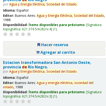
por
Agua
y
Energía
Eléctrica,
Sociedad
de
l
Estado
.
Idioma:
Español
Editor:
Buenos Aires:
Agua
y
Energía
Eléctrica,
Sociedad
de
l
Estado
,
1988
Disponibilidad:
Ítems disponibles para préstamo:
Signatura
topográfica:
621.374.5/A282/v.4
(1).
Hacer reserva
Agregar al carrito
Estacion transformadora San Antonio Oeste,
provincia
de
Río Negro.
por
Agua
y
Energía
Eléctrica,
Sociedad
de
l
Estado
.
Idioma:
Español
Editor:
Buenos Aires:
Agua
y
energía
eléctrica,
sociedad
de
l
estado
, 1988
Disponibilidad:
Ítems disponibles para préstamo:
Signatura
topográfica:
621.374.5/A282/v.3
(1).