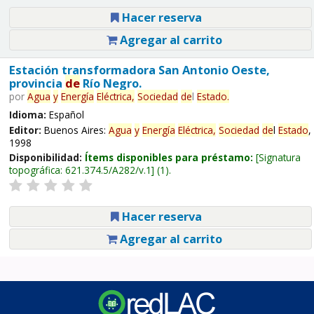
Hacer reserva
Agregar al carrito
Estación transformadora San Antonio Oeste,
provincia
de
Río Negro.
por
Agua
y
Energía
Eléctrica,
Sociedad
de
l
Estado
.
Idioma:
Español
Editor:
Buenos Aires:
Agua
y
Energía
Eléctrica,
Sociedad
de
l
Estado
,
1998
Disponibilidad:
Ítems disponibles para préstamo:
Signatura
topográfica:
621.374.5/A282/v.1
(1).
Hacer reserva
Agregar al carrito