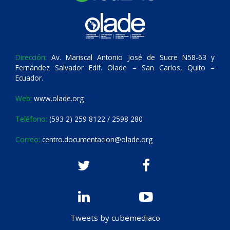
Dirección:
Av. Mariscal Antonio José de Sucre N58-63 y
Fernández Salvador Edif. Olade – San Carlos, Quito –
Ecuador.
Web:
www.olade.org
Teléfono:
(593 2) 259 8122 / 2598 280
Correo:
centro.documentacion@olade.org
Tweets by cubemediaco