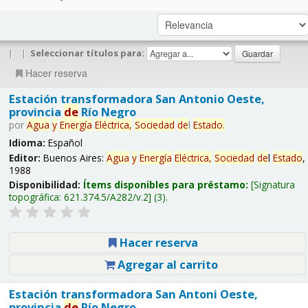
|
|
Seleccionar títulos para:
Hacer reserva
Estación transformadora San Antonio Oeste,
provincia
de
Río Negro
por
Agua
y
Energía
Eléctrica,
Sociedad
de
l
Estado
.
Idioma:
Español
Editor:
Buenos Aires:
Agua
y
Energía
Eléctrica,
Sociedad
de
l
Estado
,
1988
Disponibilidad:
Ítems disponibles para préstamo:
Signatura
topográfica:
621.374.5/A282/v.2
(3).
Hacer reserva
Agregar al carrito
Estación transformadora San Antoni Oeste,
provincia
de
Río Negro