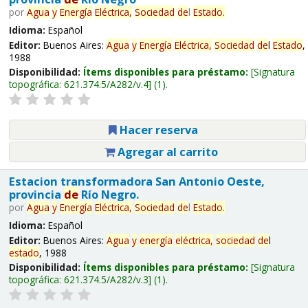
por
Agua
y
Energía
Eléctrica,
Sociedad
de
l
Estado
.
Idioma:
Español
Editor:
Buenos Aires:
Agua
y
Energía
Eléctrica,
Sociedad
de
l
Estado
,
1988
Disponibilidad:
Ítems disponibles para préstamo:
Signatura
topográfica:
621.374.5/A282/v.4
(1).
Hacer reserva
Agregar al carrito
Estacion transformadora San Antonio Oeste,
provincia
de
Río Negro.
por
Agua
y
Energía
Eléctrica,
Sociedad
de
l
Estado
.
Idioma:
Español
Editor:
Buenos Aires:
Agua
y
energía
eléctrica,
sociedad
de
l
estado
, 1988
Disponibilidad:
Ítems disponibles para préstamo:
Signatura
topográfica:
621.374.5/A282/v.3
(1).