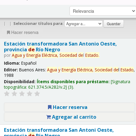
|
|
Seleccionar títulos para:
Hacer reserva
Estación transformadora San Antonio Oeste,
provincia
de
Río Negro
por
Agua
y
Energía
Eléctrica,
Sociedad
de
l
Estado
.
Idioma:
Español
Editor:
Buenos Aires:
Agua
y
Energía
Eléctrica,
Sociedad
de
l
Estado
,
1988
Disponibilidad:
Ítems disponibles para préstamo:
Signatura
topográfica:
621.374.5/A282/v.2
(3).
Hacer reserva
Agregar al carrito
Estación transformadora San Antoni Oeste,
provincia
de
Río Negro