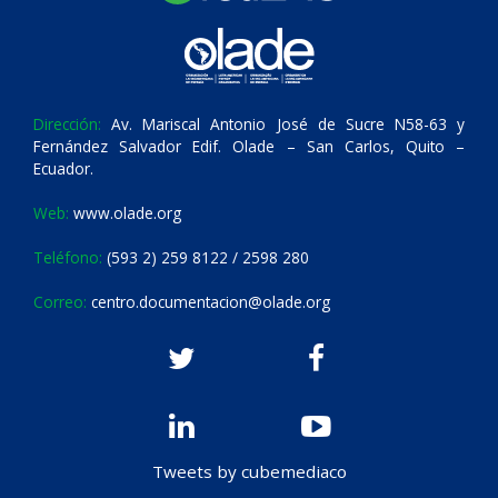
Dirección:
Av. Mariscal Antonio José de Sucre N58-63 y
Fernández Salvador Edif. Olade – San Carlos, Quito –
Ecuador.
Web:
www.olade.org
Teléfono:
(593 2) 259 8122 / 2598 280
Correo:
centro.documentacion@olade.org
Tweets by cubemediaco