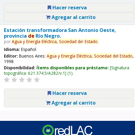
Hacer reserva
Agregar al carrito
Estación transformadora San Antonio Oeste,
provincia
de
Río Negro.
por
Agua
y
Energía
Eléctrica,
Sociedad
de
l
Estado
.
Idioma:
Español
Editor:
Buenos Aires:
Agua
y
Energía
Eléctrica,
Sociedad
de
l
Estado
,
1998
Disponibilidad:
Ítems disponibles para préstamo:
Signatura
topográfica:
621.374.5/A282/v.1
(1).
Hacer reserva
Agregar al carrito