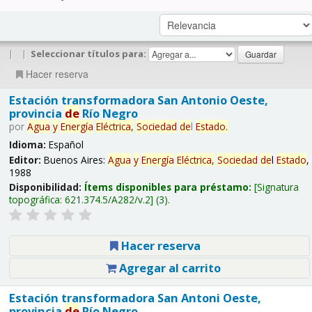
|
|
Seleccionar títulos para:
Hacer reserva
Estación transformadora San Antonio Oeste,
provincia
de
Río Negro
por
Agua
y
Energía
Eléctrica,
Sociedad
de
l
Estado
.
Idioma:
Español
Editor:
Buenos Aires:
Agua
y
Energía
Eléctrica,
Sociedad
de
l
Estado
,
1988
Disponibilidad:
Ítems disponibles para préstamo:
Signatura
topográfica:
621.374.5/A282/v.2
(3).
Hacer reserva
Agregar al carrito
Estación transformadora San Antoni Oeste,
provincia
de
Río Negro