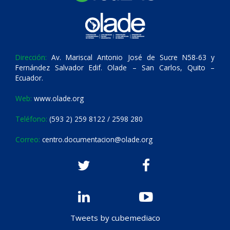
Dirección:
Av. Mariscal Antonio José de Sucre N58-63 y
Fernández Salvador Edif. Olade – San Carlos, Quito –
Ecuador.
Web:
www.olade.org
Teléfono:
(593 2) 259 8122 / 2598 280
Correo:
centro.documentacion@olade.org
Tweets by cubemediaco