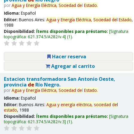
por
Agua
y
Energía
Eléctrica,
Sociedad
de
l
Estado
.
Idioma:
Español
Editor:
Buenos Aires:
Agua
y
Energía
Eléctrica,
Sociedad
de
l
Estado
,
1988
Disponibilidad:
Ítems disponibles para préstamo:
Signatura
topográfica:
621.374.5/A282/v.4
(1).
Hacer reserva
Agregar al carrito
Estacion transformadora San Antonio Oeste,
provincia
de
Río Negro.
por
Agua
y
Energía
Eléctrica,
Sociedad
de
l
Estado
.
Idioma:
Español
Editor:
Buenos Aires:
Agua
y
energía
eléctrica,
sociedad
de
l
estado
, 1988
Disponibilidad:
Ítems disponibles para préstamo:
Signatura
topográfica:
621.374.5/A282/v.3
(1).