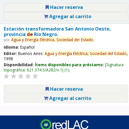
Hacer reserva
Agregar al carrito
Estación transformadora San Antonio Oeste,
provincia
de
Río Negro.
por
Agua
y
Energía
Eléctrica,
Sociedad
de
l
Estado
.
Idioma:
Español
Editor:
Buenos Aires:
Agua
y
Energía
Eléctrica,
Sociedad
de
l
Estado
,
1998
Disponibilidad:
Ítems disponibles para préstamo:
Signatura
topográfica:
621.374.5/A282/v.1
(1).
Hacer reserva
Agregar al carrito