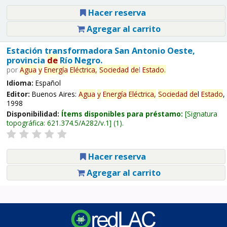
Hacer reserva
Agregar al carrito
Estación transformadora San Antonio Oeste,
provincia
de
Río Negro.
por
Agua
y
Energía
Eléctrica,
Sociedad
de
l
Estado
.
Idioma:
Español
Editor:
Buenos Aires:
Agua
y
Energía
Eléctrica,
Sociedad
de
l
Estado
,
1998
Disponibilidad:
Ítems disponibles para préstamo:
Signatura
topográfica:
621.374.5/A282/v.1
(1).
Hacer reserva
Agregar al carrito