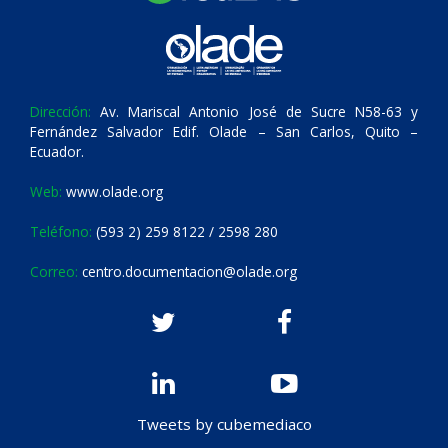
Dirección:
Av. Mariscal Antonio José de Sucre N58-63 y
Fernández Salvador Edif. Olade – San Carlos, Quito –
Ecuador.
Web:
www.olade.org
Teléfono:
(593 2) 259 8122 / 2598 280
Correo:
centro.documentacion@olade.org
Tweets by cubemediaco