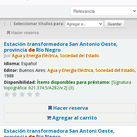
|
|
Seleccionar títulos para:
Hacer reserva
Estación transformadora San Antonio Oeste,
provincia
de
Río Negro
por
Agua
y
Energía
Eléctrica,
Sociedad
de
l
Estado
.
Idioma:
Español
Editor:
Buenos Aires:
Agua
y
Energía
Eléctrica,
Sociedad
de
l
Estado
,
1988
Disponibilidad:
Ítems disponibles para préstamo:
Signatura
topográfica:
621.374.5/A282/v.2
(3).
Hacer reserva
Agregar al carrito
Estación transformadora San Antoni Oeste,
provincia
de
Río Negro