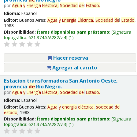
por
Agua
y
Energía
Eléctrica,
Sociedad
de
l
Estado
.
Idioma:
Español
Editor:
Buenos Aires:
Agua
y
Energía
Eléctrica,
Sociedad
de
l
Estado
,
1988
Disponibilidad:
Ítems disponibles para préstamo:
Signatura
topográfica:
621.374.5/A282/v.4
(1).
Hacer reserva
Agregar al carrito
Estacion transformadora San Antonio Oeste,
provincia
de
Río Negro.
por
Agua
y
Energía
Eléctrica,
Sociedad
de
l
Estado
.
Idioma:
Español
Editor:
Buenos Aires:
Agua
y
energía
eléctrica,
sociedad
de
l
estado
, 1988
Disponibilidad:
Ítems disponibles para préstamo:
Signatura
topográfica:
621.374.5/A282/v.3
(1).