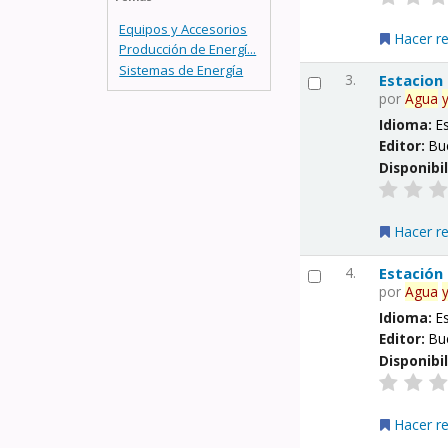
Equipos y Accesorios
Hacer r
Producción de Energí...
Sistemas de Energía
3.
Estacion
por
Agua
Idioma:
E
Editor:
Bu
Disponibi
Hacer r
4.
Estación
por
Agua
Idioma:
E
Editor:
Bu
Disponibi
Hacer r