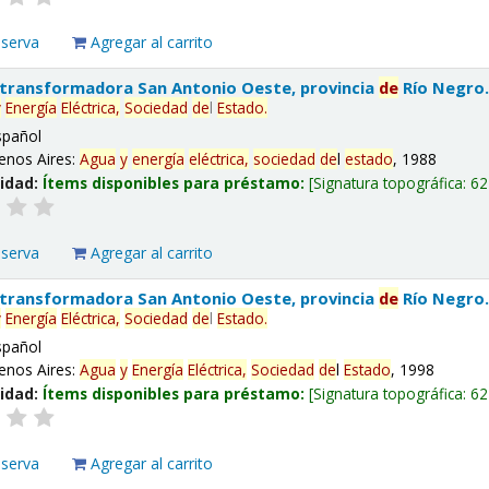
eserva
Agregar al carrito
 transformadora San Antonio Oeste, provincia
de
Río Negro
y
Energía
Eléctrica,
Sociedad
de
l
Estado
.
spañol
enos Aires:
Agua
y
energía
eléctrica,
sociedad
de
l
estado
, 1988
lidad:
Ítems disponibles para préstamo:
Signatura topográfica:
62
eserva
Agregar al carrito
 transformadora San Antonio Oeste, provincia
de
Río Negro
y
Energía
Eléctrica,
Sociedad
de
l
Estado
.
spañol
enos Aires:
Agua
y
Energía
Eléctrica,
Sociedad
de
l
Estado
, 1998
lidad:
Ítems disponibles para préstamo:
Signatura topográfica:
62
eserva
Agregar al carrito