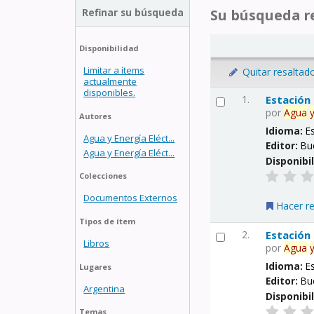
Refinar su búsqueda
Su búsqueda re
Disponibilidad
Limitar a ítems
Quitar resaltad
actualmente
disponibles.
1.
Estación
por
Agua
Autores
Idioma:
E
Agua y Energía Eléct...
Editor:
Bu
Agua y Energía Eléct...
Disponibi
Colecciones
Documentos Externos
Hacer r
Tipos de ítem
2.
Estación
Libros
por
Agua
Idioma:
E
Lugares
Editor:
Bu
Argentina
Disponibi
Temas