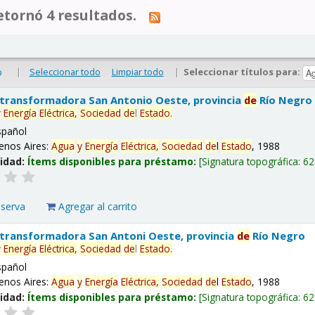
tornó 4 resultados.
|
Seleccionar todo
Limpiar todo
|
Seleccionar títulos para:
o
 transformadora San Antonio Oeste, provincia
de
Río Negro
y
Energía
Eléctrica,
Sociedad
de
l
Estado
.
spañol
enos Aires:
Agua
y
Energía
Eléctrica,
Sociedad
de
l
Estado
, 1988
lidad:
Ítems disponibles para préstamo:
Signatura topográfica:
62
eserva
Agregar al carrito
 transformadora San Antoni Oeste, provincia
de
Río Negro
y
Energía
Eléctrica,
Sociedad
de
l
Estado
.
spañol
enos Aires:
Agua
y
Energía
Eléctrica,
Sociedad
de
l
Estado
, 1988
lidad:
Ítems disponibles para préstamo:
Signatura topográfica:
62