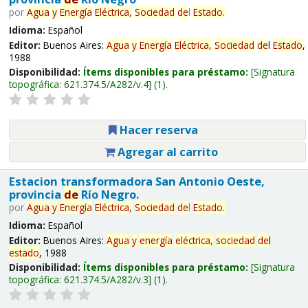
por
Agua
y
Energía
Eléctrica,
Sociedad
de
l
Estado
.
Idioma:
Español
Editor:
Buenos Aires:
Agua
y
Energía
Eléctrica,
Sociedad
de
l
Estado
,
1988
Disponibilidad:
Ítems disponibles para préstamo:
Signatura
topográfica:
621.374.5/A282/v.4
(1).
Hacer reserva
Agregar al carrito
Estacion transformadora San Antonio Oeste,
provincia
de
Río Negro.
por
Agua
y
Energía
Eléctrica,
Sociedad
de
l
Estado
.
Idioma:
Español
Editor:
Buenos Aires:
Agua
y
energía
eléctrica,
sociedad
de
l
estado
, 1988
Disponibilidad:
Ítems disponibles para préstamo:
Signatura
topográfica:
621.374.5/A282/v.3
(1).