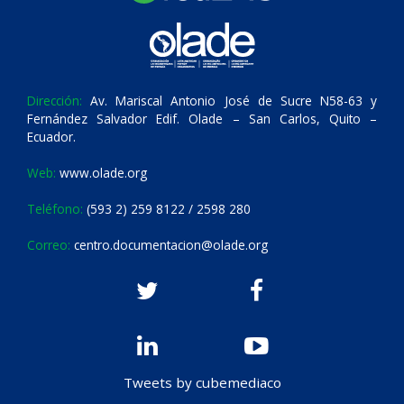
Dirección:
Av. Mariscal Antonio José de Sucre N58-63 y
Fernández Salvador Edif. Olade – San Carlos, Quito –
Ecuador.
Web:
www.olade.org
Teléfono:
(593 2) 259 8122 / 2598 280
Correo:
centro.documentacion@olade.org
Tweets by cubemediaco