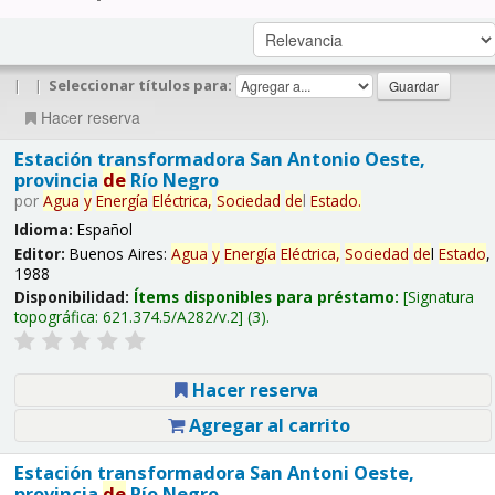
|
|
Seleccionar títulos para:
Hacer reserva
Estación transformadora San Antonio Oeste,
provincia
de
Río Negro
por
Agua
y
Energía
Eléctrica,
Sociedad
de
l
Estado
.
Idioma:
Español
Editor:
Buenos Aires:
Agua
y
Energía
Eléctrica,
Sociedad
de
l
Estado
,
1988
Disponibilidad:
Ítems disponibles para préstamo:
Signatura
topográfica:
621.374.5/A282/v.2
(3).
Hacer reserva
Agregar al carrito
Estación transformadora San Antoni Oeste,
provincia
de
Río Negro