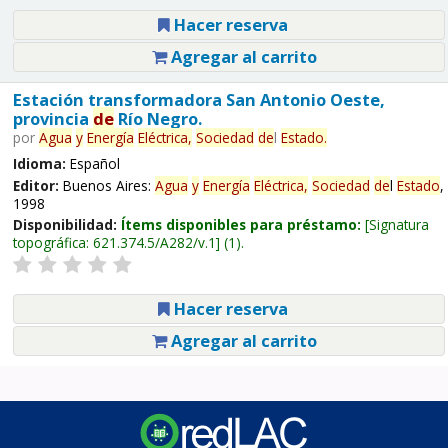
Hacer reserva
Agregar al carrito
Estación transformadora San Antonio Oeste,
provincia
de
Río Negro.
por
Agua
y
Energía
Eléctrica,
Sociedad
de
l
Estado
.
Idioma:
Español
Editor:
Buenos Aires:
Agua
y
Energía
Eléctrica,
Sociedad
de
l
Estado
,
1998
Disponibilidad:
Ítems disponibles para préstamo:
Signatura
topográfica:
621.374.5/A282/v.1
(1).
Hacer reserva
Agregar al carrito