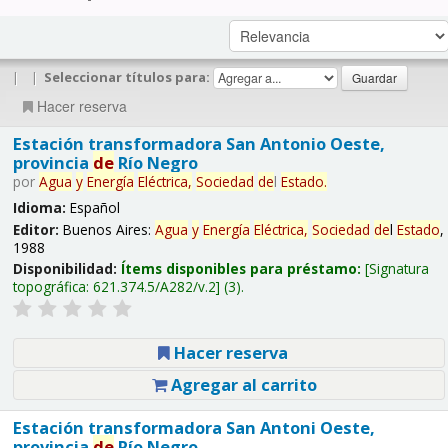
|
|
Seleccionar títulos para:
Hacer reserva
Estación transformadora San Antonio Oeste,
provincia
de
Río Negro
por
Agua
y
Energía
Eléctrica,
Sociedad
de
l
Estado
.
Idioma:
Español
Editor:
Buenos Aires:
Agua
y
Energía
Eléctrica,
Sociedad
de
l
Estado
,
1988
Disponibilidad:
Ítems disponibles para préstamo:
Signatura
topográfica:
621.374.5/A282/v.2
(3).
Hacer reserva
Agregar al carrito
Estación transformadora San Antoni Oeste,
provincia
de
Río Negro