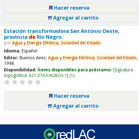
Hacer reserva
Agregar al carrito
Estación transformadora San Antonio Oeste,
provincia
de
Río Negro.
por
Agua
y
Energía
Eléctrica,
Sociedad
de
l
Estado
.
Idioma:
Español
Editor:
Buenos Aires:
Agua
y
Energía
Eléctrica,
Sociedad
de
l
Estado
,
1998
Disponibilidad:
Ítems disponibles para préstamo:
Signatura
topográfica:
621.374.5/A282/v.1
(1).
Hacer reserva
Agregar al carrito