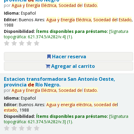
por
Agua
y
Energía
Eléctrica,
Sociedad
de
l
Estado
.
Idioma:
Español
Editor:
Buenos Aires:
Agua
y
Energía
Eléctrica,
Sociedad
de
l
Estado
,
1988
Disponibilidad:
Ítems disponibles para préstamo:
Signatura
topográfica:
621.374.5/A282/v.4
(1).
Hacer reserva
Agregar al carrito
Estacion transformadora San Antonio Oeste,
provincia
de
Río Negro.
por
Agua
y
Energía
Eléctrica,
Sociedad
de
l
Estado
.
Idioma:
Español
Editor:
Buenos Aires:
Agua
y
energía
eléctrica,
sociedad
de
l
estado
, 1988
Disponibilidad:
Ítems disponibles para préstamo:
Signatura
topográfica:
621.374.5/A282/v.3
(1).