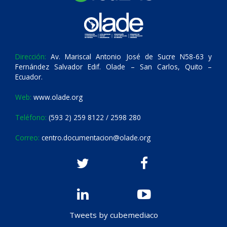
Dirección:
Av. Mariscal Antonio José de Sucre N58-63 y
Fernández Salvador Edif. Olade – San Carlos, Quito –
Ecuador.
Web:
www.olade.org
Teléfono:
(593 2) 259 8122 / 2598 280
Correo:
centro.documentacion@olade.org
Tweets by cubemediaco