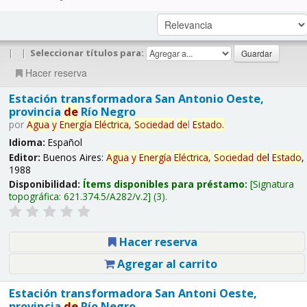
|
|
Seleccionar títulos para:
Hacer reserva
Estación transformadora San Antonio Oeste,
provincia
de
Río Negro
por
Agua
y
Energía
Eléctrica,
Sociedad
de
l
Estado
.
Idioma:
Español
Editor:
Buenos Aires:
Agua
y
Energía
Eléctrica,
Sociedad
de
l
Estado
,
1988
Disponibilidad:
Ítems disponibles para préstamo:
Signatura
topográfica:
621.374.5/A282/v.2
(3).
Hacer reserva
Agregar al carrito
Estación transformadora San Antoni Oeste,
provincia
de
Río Negro