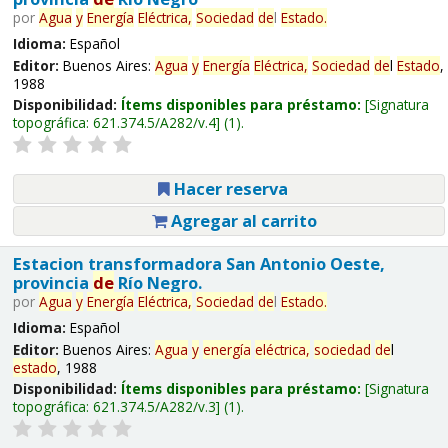
por
Agua
y
Energía
Eléctrica,
Sociedad
de
l
Estado
.
Idioma:
Español
Editor:
Buenos Aires:
Agua
y
Energía
Eléctrica,
Sociedad
de
l
Estado
,
1988
Disponibilidad:
Ítems disponibles para préstamo:
Signatura
topográfica:
621.374.5/A282/v.4
(1).
Hacer reserva
Agregar al carrito
Estacion transformadora San Antonio Oeste,
provincia
de
Río Negro.
por
Agua
y
Energía
Eléctrica,
Sociedad
de
l
Estado
.
Idioma:
Español
Editor:
Buenos Aires:
Agua
y
energía
eléctrica,
sociedad
de
l
estado
, 1988
Disponibilidad:
Ítems disponibles para préstamo:
Signatura
topográfica:
621.374.5/A282/v.3
(1).