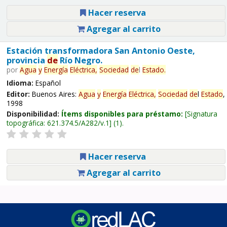
Hacer reserva
Agregar al carrito
Estación transformadora San Antonio Oeste,
provincia
de
Río Negro.
por
Agua
y
Energía
Eléctrica,
Sociedad
de
l
Estado
.
Idioma:
Español
Editor:
Buenos Aires:
Agua
y
Energía
Eléctrica,
Sociedad
de
l
Estado
,
1998
Disponibilidad:
Ítems disponibles para préstamo:
Signatura
topográfica:
621.374.5/A282/v.1
(1).
Hacer reserva
Agregar al carrito