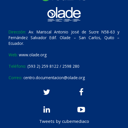
Dirección:
Av. Mariscal Antonio José de Sucre N58-63 y
Fernández Salvador Edif. Olade – San Carlos, Quito –
Ecuador.
Web:
www.olade.org
Teléfono:
(593 2) 259 8122 / 2598 280
Correo:
centro.documentacion@olade.org
Tweets by cubemediaco