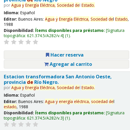
por
Agua
y
Energía
Eléctrica,
Sociedad
de
l
Estado
.
Idioma:
Español
Editor:
Buenos Aires:
Agua
y
Energía
Eléctrica,
Sociedad
de
l
Estado
,
1988
Disponibilidad:
Ítems disponibles para préstamo:
Signatura
topográfica:
621.374.5/A282/v.4
(1).
Hacer reserva
Agregar al carrito
Estacion transformadora San Antonio Oeste,
provincia
de
Río Negro.
por
Agua
y
Energía
Eléctrica,
Sociedad
de
l
Estado
.
Idioma:
Español
Editor:
Buenos Aires:
Agua
y
energía
eléctrica,
sociedad
de
l
estado
, 1988
Disponibilidad:
Ítems disponibles para préstamo:
Signatura
topográfica:
621.374.5/A282/v.3
(1).