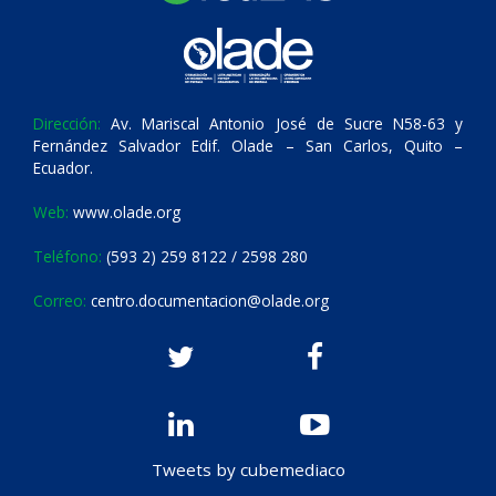
Dirección:
Av. Mariscal Antonio José de Sucre N58-63 y
Fernández Salvador Edif. Olade – San Carlos, Quito –
Ecuador.
Web:
www.olade.org
Teléfono:
(593 2) 259 8122 / 2598 280
Correo:
centro.documentacion@olade.org
Tweets by cubemediaco