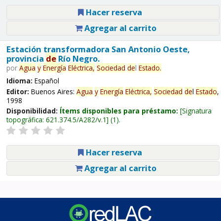
Hacer reserva
Agregar al carrito
Estación transformadora San Antonio Oeste,
provincia
de
Río Negro.
por
Agua
y
Energía
Eléctrica,
Sociedad
de
l
Estado
.
Idioma:
Español
Editor:
Buenos Aires:
Agua
y
Energía
Eléctrica,
Sociedad
de
l
Estado
,
1998
Disponibilidad:
Ítems disponibles para préstamo:
Signatura
topográfica:
621.374.5/A282/v.1
(1).
Hacer reserva
Agregar al carrito