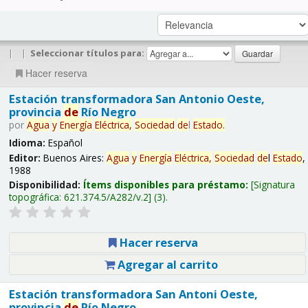
|
|
Seleccionar títulos para:
Hacer reserva
Estación transformadora San Antonio Oeste,
provincia
de
Río Negro
por
Agua
y
Energía
Eléctrica,
Sociedad
de
l
Estado
.
Idioma:
Español
Editor:
Buenos Aires:
Agua
y
Energía
Eléctrica,
Sociedad
de
l
Estado
,
1988
Disponibilidad:
Ítems disponibles para préstamo:
Signatura
topográfica:
621.374.5/A282/v.2
(3).
Hacer reserva
Agregar al carrito
Estación transformadora San Antoni Oeste,
provincia
de
Río Negro