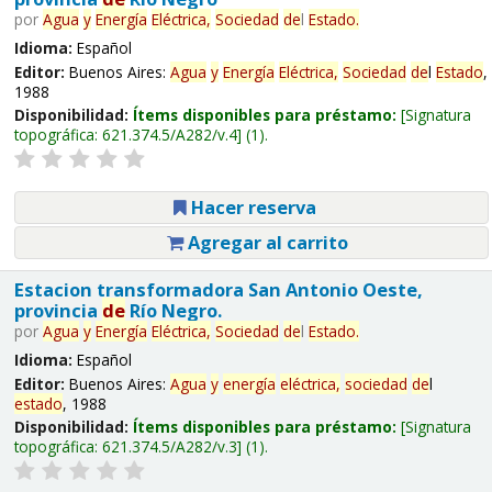
por
Agua
y
Energía
Eléctrica,
Sociedad
de
l
Estado
.
Idioma:
Español
Editor:
Buenos Aires:
Agua
y
Energía
Eléctrica,
Sociedad
de
l
Estado
,
1988
Disponibilidad:
Ítems disponibles para préstamo:
Signatura
topográfica:
621.374.5/A282/v.4
(1).
Hacer reserva
Agregar al carrito
Estacion transformadora San Antonio Oeste,
provincia
de
Río Negro.
por
Agua
y
Energía
Eléctrica,
Sociedad
de
l
Estado
.
Idioma:
Español
Editor:
Buenos Aires:
Agua
y
energía
eléctrica,
sociedad
de
l
estado
, 1988
Disponibilidad:
Ítems disponibles para préstamo:
Signatura
topográfica:
621.374.5/A282/v.3
(1).