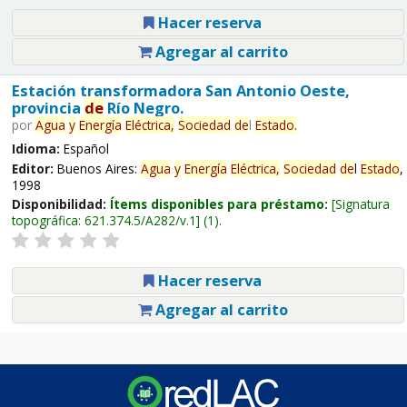
Hacer reserva
Agregar al carrito
Estación transformadora San Antonio Oeste,
provincia
de
Río Negro.
por
Agua
y
Energía
Eléctrica,
Sociedad
de
l
Estado
.
Idioma:
Español
Editor:
Buenos Aires:
Agua
y
Energía
Eléctrica,
Sociedad
de
l
Estado
,
1998
Disponibilidad:
Ítems disponibles para préstamo:
Signatura
topográfica:
621.374.5/A282/v.1
(1).
Hacer reserva
Agregar al carrito