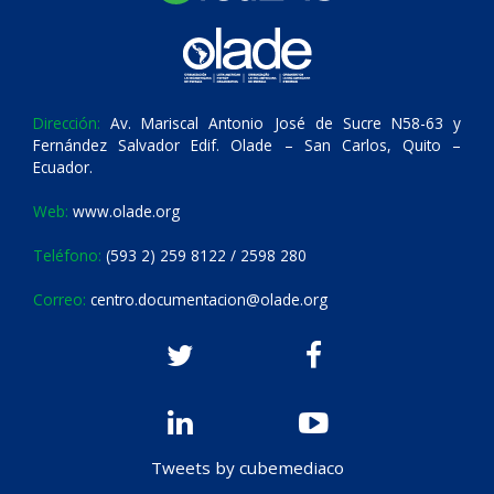
Dirección:
Av. Mariscal Antonio José de Sucre N58-63 y
Fernández Salvador Edif. Olade – San Carlos, Quito –
Ecuador.
Web:
www.olade.org
Teléfono:
(593 2) 259 8122 / 2598 280
Correo:
centro.documentacion@olade.org
Tweets by cubemediaco