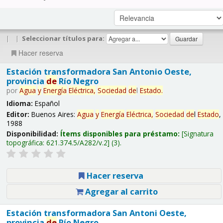
|
|
Seleccionar títulos para:
Hacer reserva
Estación transformadora San Antonio Oeste,
provincia
de
Río Negro
por
Agua
y
Energía
Eléctrica,
Sociedad
de
l
Estado
.
Idioma:
Español
Editor:
Buenos Aires:
Agua
y
Energía
Eléctrica,
Sociedad
de
l
Estado
,
1988
Disponibilidad:
Ítems disponibles para préstamo:
Signatura
topográfica:
621.374.5/A282/v.2
(3).
Hacer reserva
Agregar al carrito
Estación transformadora San Antoni Oeste,
provincia
de
Río Negro