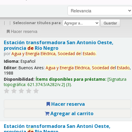
|
|
Seleccionar títulos para:
Hacer reserva
Estación transformadora San Antonio Oeste,
provincia
de
Río Negro
por
Agua
y
Energía
Eléctrica,
Sociedad
de
l
Estado
.
Idioma:
Español
Editor:
Buenos Aires:
Agua
y
Energía
Eléctrica,
Sociedad
de
l
Estado
,
1988
Disponibilidad:
Ítems disponibles para préstamo:
Signatura
topográfica:
621.374.5/A282/v.2
(3).
Hacer reserva
Agregar al carrito
Estación transformadora San Antoni Oeste,
provincia
de
Río Negro