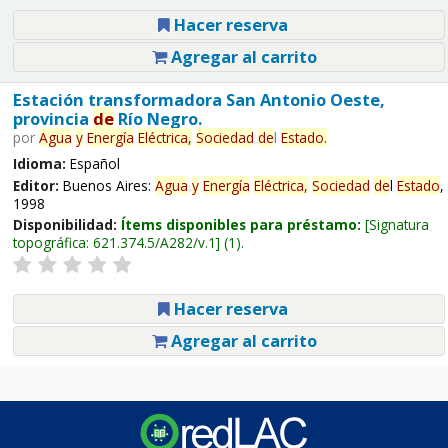
Hacer reserva
Agregar al carrito
Estación transformadora San Antonio Oeste,
provincia
de
Río Negro.
por
Agua
y
Energía
Eléctrica,
Sociedad
de
l
Estado
.
Idioma:
Español
Editor:
Buenos Aires:
Agua
y
Energía
Eléctrica,
Sociedad
de
l
Estado
,
1998
Disponibilidad:
Ítems disponibles para préstamo:
Signatura
topográfica:
621.374.5/A282/v.1
(1).
Hacer reserva
Agregar al carrito