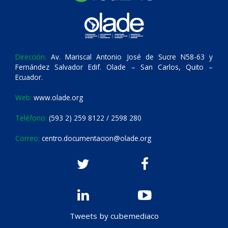
Dirección:
Av. Mariscal Antonio José de Sucre N58-63 y
Fernández Salvador Edif. Olade – San Carlos, Quito –
Ecuador.
Web:
www.olade.org
Teléfono:
(593 2) 259 8122 / 2598 280
Correo:
centro.documentacion@olade.org
Tweets by cubemediaco