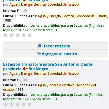
por
Agua
y
Energía
Eléctrica,
Sociedad
de
l
Estado
.
Idioma:
Español
Editor:
Buenos Aires:
Agua
y
Energía
Eléctrica,
Sociedad
de
l
Estado
,
1988
Disponibilidad:
Ítems disponibles para préstamo:
Signatura
topográfica:
621.374.5/A282/v.4
(1).
Hacer reserva
Agregar al carrito
Estacion transformadora San Antonio Oeste,
provincia
de
Río Negro.
por
Agua
y
Energía
Eléctrica,
Sociedad
de
l
Estado
.
Idioma:
Español
Editor:
Buenos Aires:
Agua
y
energía
eléctrica,
sociedad
de
l
estado
, 1988
Disponibilidad:
Ítems disponibles para préstamo:
Signatura
topográfica:
621.374.5/A282/v.3
(1).