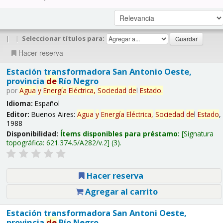
|
|
Seleccionar títulos para:
Hacer reserva
Estación transformadora San Antonio Oeste,
provincia
de
Río Negro
por
Agua
y
Energía
Eléctrica,
Sociedad
de
l
Estado
.
Idioma:
Español
Editor:
Buenos Aires:
Agua
y
Energía
Eléctrica,
Sociedad
de
l
Estado
,
1988
Disponibilidad:
Ítems disponibles para préstamo:
Signatura
topográfica:
621.374.5/A282/v.2
(3).
Hacer reserva
Agregar al carrito
Estación transformadora San Antoni Oeste,
provincia
de
Río Negro