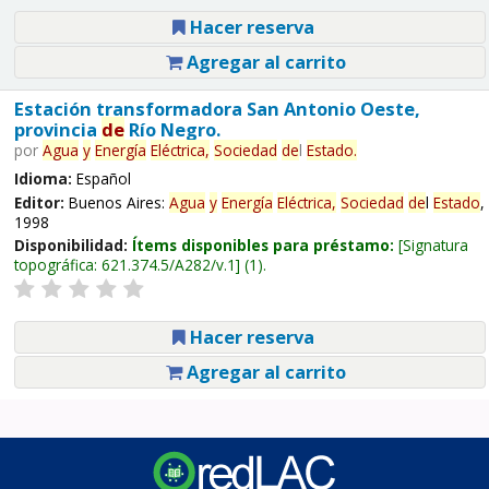
Hacer reserva
Agregar al carrito
Estación transformadora San Antonio Oeste,
provincia
de
Río Negro.
por
Agua
y
Energía
Eléctrica,
Sociedad
de
l
Estado
.
Idioma:
Español
Editor:
Buenos Aires:
Agua
y
Energía
Eléctrica,
Sociedad
de
l
Estado
,
1998
Disponibilidad:
Ítems disponibles para préstamo:
Signatura
topográfica:
621.374.5/A282/v.1
(1).
Hacer reserva
Agregar al carrito