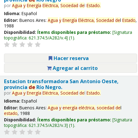
por
Agua
y
Energía
Eléctrica,
Sociedad
de
l
Estado
.
Idioma:
Español
Editor:
Buenos Aires:
Agua
y
Energía
Eléctrica,
Sociedad
de
l
Estado
,
1988
Disponibilidad:
Ítems disponibles para préstamo:
Signatura
topográfica:
621.374.5/A282/v.4
(1).
Hacer reserva
Agregar al carrito
Estacion transformadora San Antonio Oeste,
provincia
de
Río Negro.
por
Agua
y
Energía
Eléctrica,
Sociedad
de
l
Estado
.
Idioma:
Español
Editor:
Buenos Aires:
Agua
y
energía
eléctrica,
sociedad
de
l
estado
, 1988
Disponibilidad:
Ítems disponibles para préstamo:
Signatura
topográfica:
621.374.5/A282/v.3
(1).