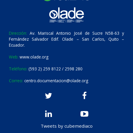
Dirección:
Av. Mariscal Antonio José de Sucre N58-63 y
Fernández Salvador Edif. Olade – San Carlos, Quito –
Ecuador.
Web:
www.olade.org
Teléfono:
(593 2) 259 8122 / 2598 280
Correo:
centro.documentacion@olade.org
Tweets by cubemediaco