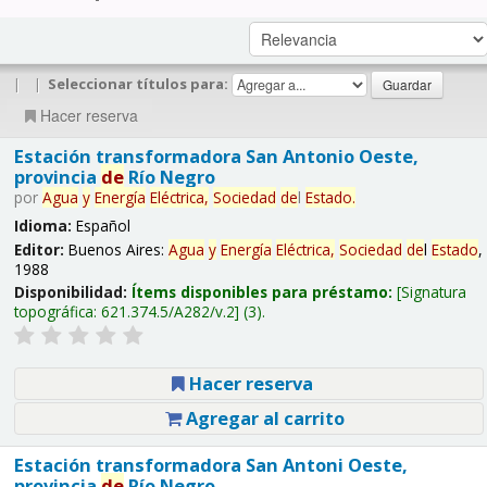
|
|
Seleccionar títulos para:
Hacer reserva
Estación transformadora San Antonio Oeste,
provincia
de
Río Negro
por
Agua
y
Energía
Eléctrica,
Sociedad
de
l
Estado
.
Idioma:
Español
Editor:
Buenos Aires:
Agua
y
Energía
Eléctrica,
Sociedad
de
l
Estado
,
1988
Disponibilidad:
Ítems disponibles para préstamo:
Signatura
topográfica:
621.374.5/A282/v.2
(3).
Hacer reserva
Agregar al carrito
Estación transformadora San Antoni Oeste,
provincia
de
Río Negro