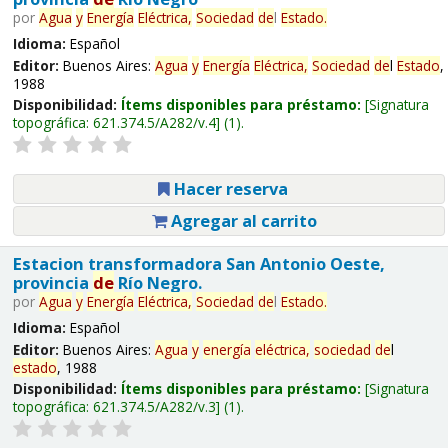
por
Agua
y
Energía
Eléctrica,
Sociedad
de
l
Estado
.
Idioma:
Español
Editor:
Buenos Aires:
Agua
y
Energía
Eléctrica,
Sociedad
de
l
Estado
,
1988
Disponibilidad:
Ítems disponibles para préstamo:
Signatura
topográfica:
621.374.5/A282/v.4
(1).
Hacer reserva
Agregar al carrito
Estacion transformadora San Antonio Oeste,
provincia
de
Río Negro.
por
Agua
y
Energía
Eléctrica,
Sociedad
de
l
Estado
.
Idioma:
Español
Editor:
Buenos Aires:
Agua
y
energía
eléctrica,
sociedad
de
l
estado
, 1988
Disponibilidad:
Ítems disponibles para préstamo:
Signatura
topográfica:
621.374.5/A282/v.3
(1).