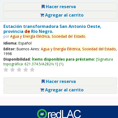
Hacer reserva
Agregar al carrito
Estación transformadora San Antonio Oeste,
provincia
de
Río Negro.
por
Agua
y
Energía
Eléctrica,
Sociedad
de
l
Estado
.
Idioma:
Español
Editor:
Buenos Aires:
Agua
y
Energía
Eléctrica,
Sociedad
de
l
Estado
,
1998
Disponibilidad:
Ítems disponibles para préstamo:
Signatura
topográfica:
621.374.5/A282/v.1
(1).
Hacer reserva
Agregar al carrito