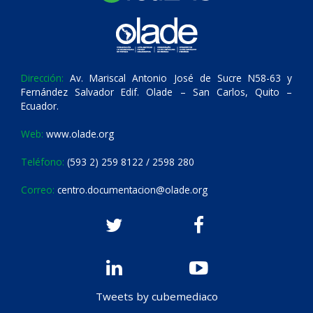
Dirección:
Av. Mariscal Antonio José de Sucre N58-63 y
Fernández Salvador Edif. Olade – San Carlos, Quito –
Ecuador.
Web:
www.olade.org
Teléfono:
(593 2) 259 8122 / 2598 280
Correo:
centro.documentacion@olade.org
Tweets by cubemediaco