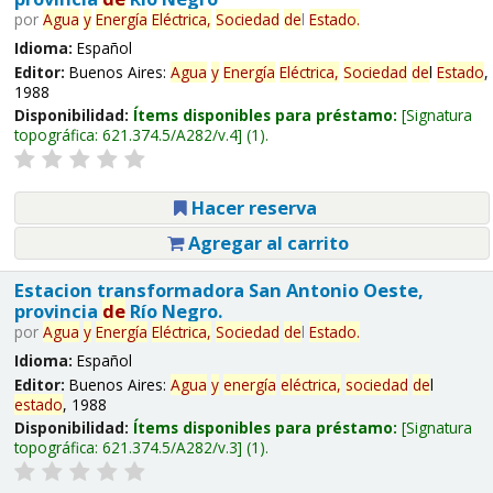
por
Agua
y
Energía
Eléctrica,
Sociedad
de
l
Estado
.
Idioma:
Español
Editor:
Buenos Aires:
Agua
y
Energía
Eléctrica,
Sociedad
de
l
Estado
,
1988
Disponibilidad:
Ítems disponibles para préstamo:
Signatura
topográfica:
621.374.5/A282/v.4
(1).
Hacer reserva
Agregar al carrito
Estacion transformadora San Antonio Oeste,
provincia
de
Río Negro.
por
Agua
y
Energía
Eléctrica,
Sociedad
de
l
Estado
.
Idioma:
Español
Editor:
Buenos Aires:
Agua
y
energía
eléctrica,
sociedad
de
l
estado
, 1988
Disponibilidad:
Ítems disponibles para préstamo:
Signatura
topográfica:
621.374.5/A282/v.3
(1).