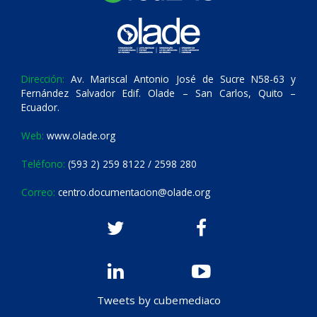
Dirección:
Av. Mariscal Antonio José de Sucre N58-63 y
Fernández Salvador Edif. Olade – San Carlos, Quito –
Ecuador.
Web:
www.olade.org
Teléfono:
(593 2) 259 8122 / 2598 280
Correo:
centro.documentacion@olade.org
Tweets by cubemediaco