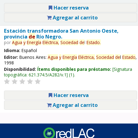
Hacer reserva
Agregar al carrito
Estación transformadora San Antonio Oeste,
provincia
de
Río Negro.
por
Agua
y
Energía
Eléctrica,
Sociedad
de
l
Estado
.
Idioma:
Español
Editor:
Buenos Aires:
Agua
y
Energía
Eléctrica,
Sociedad
de
l
Estado
,
1998
Disponibilidad:
Ítems disponibles para préstamo:
Signatura
topográfica:
621.374.5/A282/v.1
(1).
Hacer reserva
Agregar al carrito