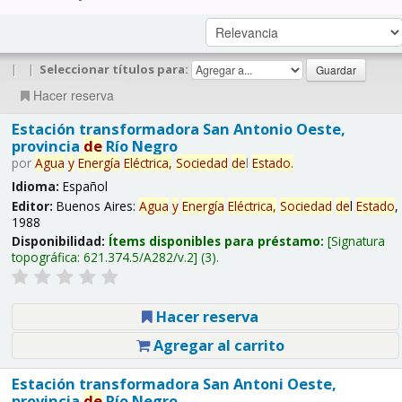
|
|
Seleccionar títulos para:
Hacer reserva
Estación transformadora San Antonio Oeste,
provincia
de
Río Negro
por
Agua
y
Energía
Eléctrica,
Sociedad
de
l
Estado
.
Idioma:
Español
Editor:
Buenos Aires:
Agua
y
Energía
Eléctrica,
Sociedad
de
l
Estado
,
1988
Disponibilidad:
Ítems disponibles para préstamo:
Signatura
topográfica:
621.374.5/A282/v.2
(3).
Hacer reserva
Agregar al carrito
Estación transformadora San Antoni Oeste,
provincia
de
Río Negro