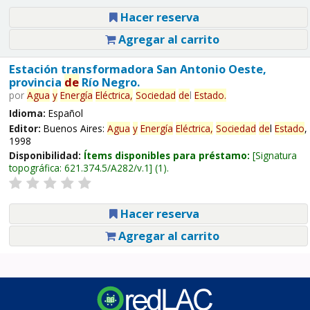
Hacer reserva
Agregar al carrito
Estación transformadora San Antonio Oeste,
provincia
de
Río Negro.
por
Agua
y
Energía
Eléctrica,
Sociedad
de
l
Estado
.
Idioma:
Español
Editor:
Buenos Aires:
Agua
y
Energía
Eléctrica,
Sociedad
de
l
Estado
,
1998
Disponibilidad:
Ítems disponibles para préstamo:
Signatura
topográfica:
621.374.5/A282/v.1
(1).
Hacer reserva
Agregar al carrito