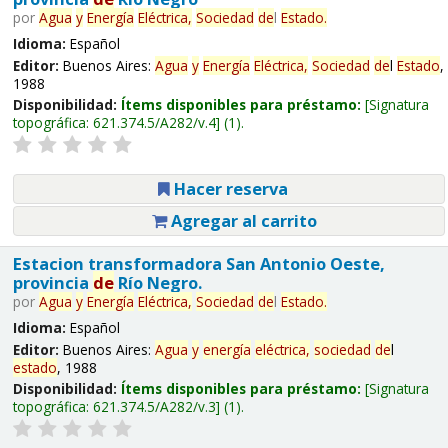
por
Agua
y
Energía
Eléctrica,
Sociedad
de
l
Estado
.
Idioma:
Español
Editor:
Buenos Aires:
Agua
y
Energía
Eléctrica,
Sociedad
de
l
Estado
,
1988
Disponibilidad:
Ítems disponibles para préstamo:
Signatura
topográfica:
621.374.5/A282/v.4
(1).
Hacer reserva
Agregar al carrito
Estacion transformadora San Antonio Oeste,
provincia
de
Río Negro.
por
Agua
y
Energía
Eléctrica,
Sociedad
de
l
Estado
.
Idioma:
Español
Editor:
Buenos Aires:
Agua
y
energía
eléctrica,
sociedad
de
l
estado
, 1988
Disponibilidad:
Ítems disponibles para préstamo:
Signatura
topográfica:
621.374.5/A282/v.3
(1).