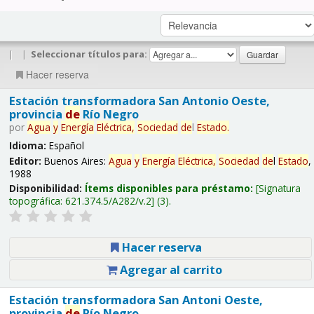
|
|
Seleccionar títulos para:
Hacer reserva
Estación transformadora San Antonio Oeste,
provincia
de
Río Negro
por
Agua
y
Energía
Eléctrica,
Sociedad
de
l
Estado
.
Idioma:
Español
Editor:
Buenos Aires:
Agua
y
Energía
Eléctrica,
Sociedad
de
l
Estado
,
1988
Disponibilidad:
Ítems disponibles para préstamo:
Signatura
topográfica:
621.374.5/A282/v.2
(3).
Hacer reserva
Agregar al carrito
Estación transformadora San Antoni Oeste,
provincia
de
Río Negro