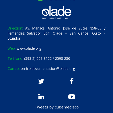
Dirección:
Av. Mariscal Antonio José de Sucre N58-63 y
Fernández Salvador Edif. Olade – San Carlos, Quito –
Ecuador.
Web:
www.olade.org
Teléfono:
(593 2) 259 8122 / 2598 280
Correo:
centro.documentacion@olade.org
Tweets by cubemediaco