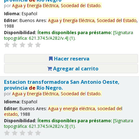
por
Agua
y
Energía
Eléctrica,
Sociedad
de
l
Estado
.
Idioma:
Español
Editor:
Buenos Aires:
Agua
y
Energía
Eléctrica,
Sociedad
de
l
Estado
,
1988
Disponibilidad:
Ítems disponibles para préstamo:
Signatura
topográfica:
621.374.5/A282/v.4
(1).
Hacer reserva
Agregar al carrito
Estacion transformadora San Antonio Oeste,
provincia
de
Río Negro.
por
Agua
y
Energía
Eléctrica,
Sociedad
de
l
Estado
.
Idioma:
Español
Editor:
Buenos Aires:
Agua
y
energía
eléctrica,
sociedad
de
l
estado
, 1988
Disponibilidad:
Ítems disponibles para préstamo:
Signatura
topográfica:
621.374.5/A282/v.3
(1).