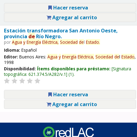
Hacer reserva
Agregar al carrito
Estación transformadora San Antonio Oeste,
provincia
de
Río Negro.
por
Agua
y
Energía
Eléctrica,
Sociedad
de
l
Estado
.
Idioma:
Español
Editor:
Buenos Aires:
Agua
y
Energía
Eléctrica,
Sociedad
de
l
Estado
,
1998
Disponibilidad:
Ítems disponibles para préstamo:
Signatura
topográfica:
621.374.5/A282/v.1
(1).
Hacer reserva
Agregar al carrito