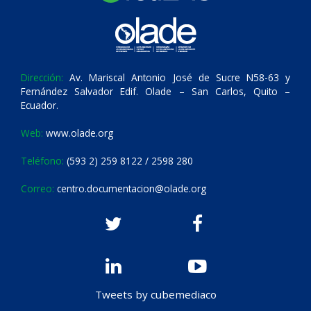
Dirección:
Av. Mariscal Antonio José de Sucre N58-63 y
Fernández Salvador Edif. Olade – San Carlos, Quito –
Ecuador.
Web:
www.olade.org
Teléfono:
(593 2) 259 8122 / 2598 280
Correo:
centro.documentacion@olade.org
Tweets by cubemediaco