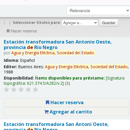
|
|
Seleccionar títulos para:
Hacer reserva
Estación transformadora San Antonio Oeste,
provincia
de
Río Negro
por
Agua
y
Energía
Eléctrica,
Sociedad
de
l
Estado
.
Idioma:
Español
Editor:
Buenos Aires:
Agua
y
Energía
Eléctrica,
Sociedad
de
l
Estado
,
1988
Disponibilidad:
Ítems disponibles para préstamo:
Signatura
topográfica:
621.374.5/A282/v.2
(3).
Hacer reserva
Agregar al carrito
Estación transformadora San Antoni Oeste,
provincia
de
Río Negro