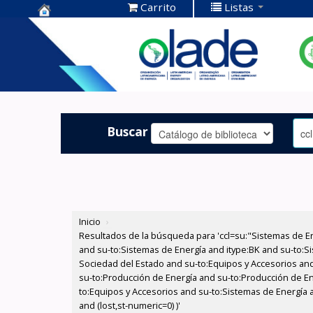
Carrito
Listas
Centro de
Documentación
OLADE -
Buscar
Inicio
›
Resultados de la búsqueda para 'ccl=su:"Sistemas de E
and su-to:Sistemas de Energía and itype:BK and su-to:Si
Sociedad del Estado and su-to:Equipos y Accesorios and
su-to:Producción de Energía and su-to:Producción de En
to:Equipos y Accesorios and su-to:Sistemas de Energía 
and (lost,st-numeric=0) )'