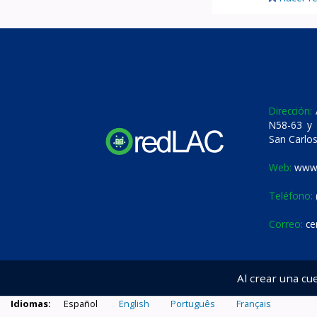
Dirección:
A
N58-63 y 
San Carlos
Web:
www.
Teléfono:
Correo:
ce
Al crear una cu
Idiomas:
Español
English
Português
Français