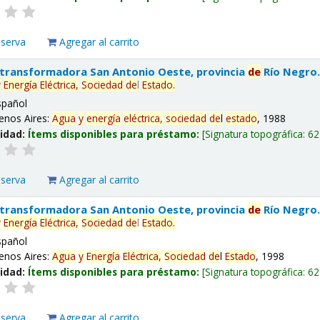
eserva
Agregar al carrito
 transformadora San Antonio Oeste, provincia
de
Río Negro
y
Energía
Eléctrica,
Sociedad
de
l
Estado
.
spañol
enos Aires:
Agua
y
energía
eléctrica,
sociedad
de
l
estado
, 1988
lidad:
Ítems disponibles para préstamo:
Signatura topográfica:
62
eserva
Agregar al carrito
 transformadora San Antonio Oeste, provincia
de
Río Negro
y
Energía
Eléctrica,
Sociedad
de
l
Estado
.
spañol
enos Aires:
Agua
y
Energía
Eléctrica,
Sociedad
de
l
Estado
, 1998
lidad:
Ítems disponibles para préstamo:
Signatura topográfica:
62
eserva
Agregar al carrito