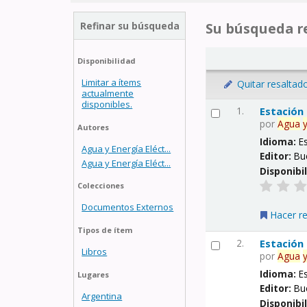
Refinar su búsqueda
Su búsqueda re
Disponibilidad
Limitar a ítems
Quitar resaltad
actualmente
disponibles.
1.
Estación
por
Agua
Autores
Idioma:
E
Agua y Energía Eléct...
Editor:
Bu
Agua y Energía Eléct...
Disponibi
Colecciones
Documentos Externos
Hacer r
Tipos de ítem
2.
Estación
Libros
por
Agua
Idioma:
E
Lugares
Editor:
Bu
Argentina
Disponibi