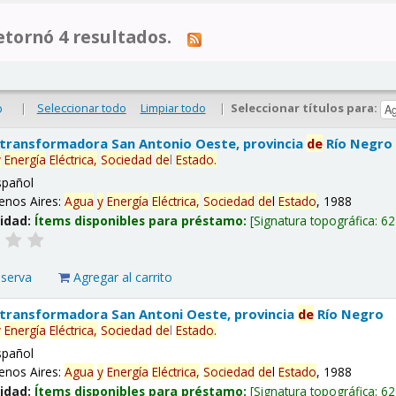
tornó 4 resultados.
|
Seleccionar todo
Limpiar todo
|
Seleccionar títulos para:
o
 transformadora San Antonio Oeste, provincia
de
Río Negro
y
Energía
Eléctrica,
Sociedad
de
l
Estado
.
spañol
enos Aires:
Agua
y
Energía
Eléctrica,
Sociedad
de
l
Estado
, 1988
lidad:
Ítems disponibles para préstamo:
Signatura topográfica:
62
eserva
Agregar al carrito
 transformadora San Antoni Oeste, provincia
de
Río Negro
y
Energía
Eléctrica,
Sociedad
de
l
Estado
.
spañol
enos Aires:
Agua
y
Energía
Eléctrica,
Sociedad
de
l
Estado
, 1988
lidad:
Ítems disponibles para préstamo:
Signatura topográfica:
62