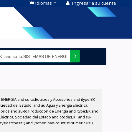
Idiomas
Ingresar a su cuenta
Ir
E ENERGIA and su-to:Equipos y Accesorios and itype:BK
iedad del Estado. and au:Agua y Energía Eléctrica,
sorios and su-to:Producción de Energía and itype:BK and
léctrica, Sociedad del Estado and ccode:EXT and su-
aysMatches='') and (not-onloan-count,st-numeric >= 1)