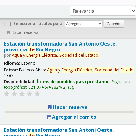
|
|
Seleccionar títulos para:
Hacer reserva
Estación transformadora San Antonio Oeste,
provincia
de
Río Negro
por
Agua
y
Energía
Eléctrica,
Sociedad
de
l
Estado
.
Idioma:
Español
Editor:
Buenos Aires:
Agua
y
Energía
Eléctrica,
Sociedad
de
l
Estado
,
1988
Disponibilidad:
Ítems disponibles para préstamo:
Signatura
topográfica:
621.374.5/A282/v.2
(3).
Hacer reserva
Agregar al carrito
Estación transformadora San Antoni Oeste,
provincia
de
Río Negro