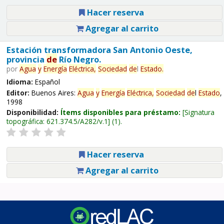
Hacer reserva
Agregar al carrito
Estación transformadora San Antonio Oeste,
provincia
de
Río Negro.
por
Agua
y
Energía
Eléctrica,
Sociedad
de
l
Estado
.
Idioma:
Español
Editor:
Buenos Aires:
Agua
y
Energía
Eléctrica,
Sociedad
de
l
Estado
,
1998
Disponibilidad:
Ítems disponibles para préstamo:
Signatura
topográfica:
621.374.5/A282/v.1
(1).
Hacer reserva
Agregar al carrito