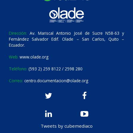
Dirección:
Av. Mariscal Antonio José de Sucre N58-63 y
Fernández Salvador Edif. Olade – San Carlos, Quito –
Ecuador.
Web:
www.olade.org
Teléfono:
(593 2) 259 8122 / 2598 280
Correo:
centro.documentacion@olade.org
Tweets by cubemediaco