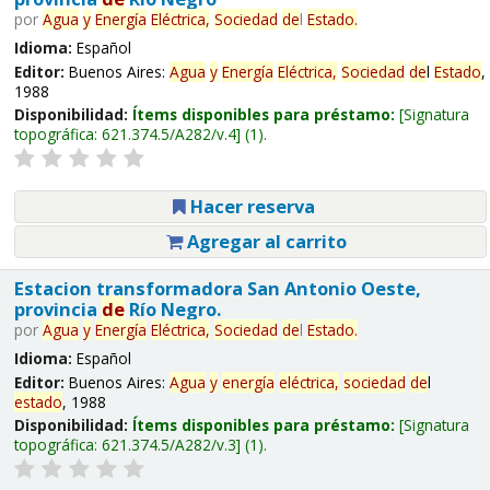
por
Agua
y
Energía
Eléctrica,
Sociedad
de
l
Estado
.
Idioma:
Español
Editor:
Buenos Aires:
Agua
y
Energía
Eléctrica,
Sociedad
de
l
Estado
,
1988
Disponibilidad:
Ítems disponibles para préstamo:
Signatura
topográfica:
621.374.5/A282/v.4
(1).
Hacer reserva
Agregar al carrito
Estacion transformadora San Antonio Oeste,
provincia
de
Río Negro.
por
Agua
y
Energía
Eléctrica,
Sociedad
de
l
Estado
.
Idioma:
Español
Editor:
Buenos Aires:
Agua
y
energía
eléctrica,
sociedad
de
l
estado
, 1988
Disponibilidad:
Ítems disponibles para préstamo:
Signatura
topográfica:
621.374.5/A282/v.3
(1).