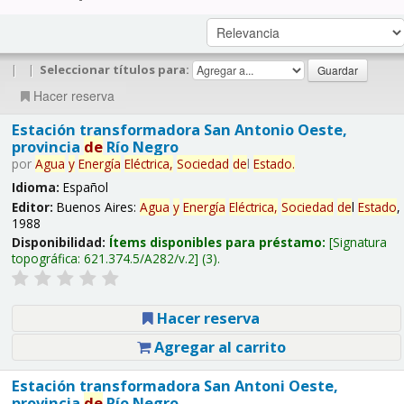
|
|
Seleccionar títulos para:
Hacer reserva
Estación transformadora San Antonio Oeste,
provincia
de
Río Negro
por
Agua
y
Energía
Eléctrica,
Sociedad
de
l
Estado
.
Idioma:
Español
Editor:
Buenos Aires:
Agua
y
Energía
Eléctrica,
Sociedad
de
l
Estado
,
1988
Disponibilidad:
Ítems disponibles para préstamo:
Signatura
topográfica:
621.374.5/A282/v.2
(3).
Hacer reserva
Agregar al carrito
Estación transformadora San Antoni Oeste,
provincia
de
Río Negro