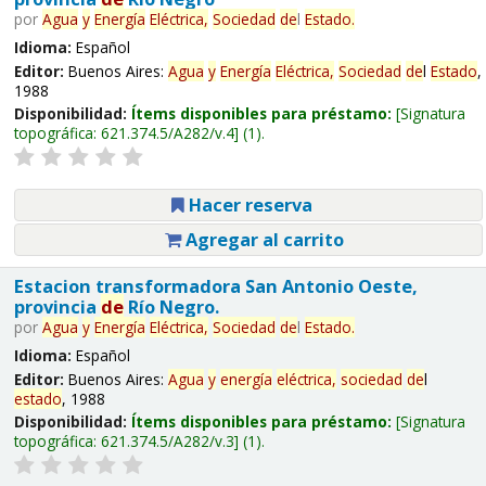
por
Agua
y
Energía
Eléctrica,
Sociedad
de
l
Estado
.
Idioma:
Español
Editor:
Buenos Aires:
Agua
y
Energía
Eléctrica,
Sociedad
de
l
Estado
,
1988
Disponibilidad:
Ítems disponibles para préstamo:
Signatura
topográfica:
621.374.5/A282/v.4
(1).
Hacer reserva
Agregar al carrito
Estacion transformadora San Antonio Oeste,
provincia
de
Río Negro.
por
Agua
y
Energía
Eléctrica,
Sociedad
de
l
Estado
.
Idioma:
Español
Editor:
Buenos Aires:
Agua
y
energía
eléctrica,
sociedad
de
l
estado
, 1988
Disponibilidad:
Ítems disponibles para préstamo:
Signatura
topográfica:
621.374.5/A282/v.3
(1).