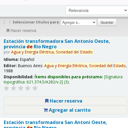
|
|
Seleccionar títulos para:
Hacer reserva
Estación transformadora San Antonio Oeste,
provincia
de
Río Negro
por
Agua
y
Energía
Eléctrica,
Sociedad
de
l
Estado
.
Idioma:
Español
Editor:
Buenos Aires:
Agua
y
Energía
Eléctrica,
Sociedad
de
l
Estado
,
1988
Disponibilidad:
Ítems disponibles para préstamo:
Signatura
topográfica:
621.374.5/A282/v.2
(3).
Hacer reserva
Agregar al carrito
Estación transformadora San Antoni Oeste,
provincia
de
Río Negro