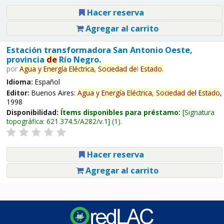
Hacer reserva
Agregar al carrito
Estación transformadora San Antonio Oeste,
provincia
de
Río Negro.
por
Agua
y
Energía
Eléctrica,
Sociedad
de
l
Estado
.
Idioma:
Español
Editor:
Buenos Aires:
Agua
y
Energía
Eléctrica,
Sociedad
de
l
Estado
,
1998
Disponibilidad:
Ítems disponibles para préstamo:
Signatura
topográfica:
621.374.5/A282/v.1
(1).
Hacer reserva
Agregar al carrito