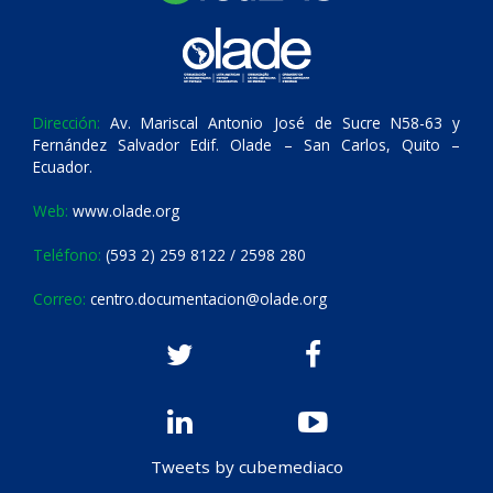
Dirección:
Av. Mariscal Antonio José de Sucre N58-63 y
Fernández Salvador Edif. Olade – San Carlos, Quito –
Ecuador.
Web:
www.olade.org
Teléfono:
(593 2) 259 8122 / 2598 280
Correo:
centro.documentacion@olade.org
Tweets by cubemediaco