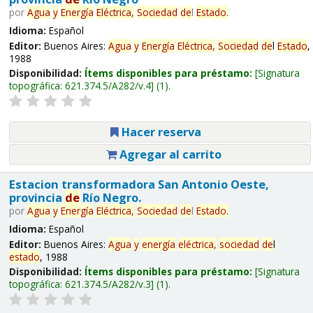
por
Agua
y
Energía
Eléctrica,
Sociedad
de
l
Estado
.
Idioma:
Español
Editor:
Buenos Aires:
Agua
y
Energía
Eléctrica,
Sociedad
de
l
Estado
,
1988
Disponibilidad:
Ítems disponibles para préstamo:
Signatura
topográfica:
621.374.5/A282/v.4
(1).
Hacer reserva
Agregar al carrito
Estacion transformadora San Antonio Oeste,
provincia
de
Río Negro.
por
Agua
y
Energía
Eléctrica,
Sociedad
de
l
Estado
.
Idioma:
Español
Editor:
Buenos Aires:
Agua
y
energía
eléctrica,
sociedad
de
l
estado
, 1988
Disponibilidad:
Ítems disponibles para préstamo:
Signatura
topográfica:
621.374.5/A282/v.3
(1).