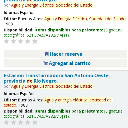
por
Agua
y
Energía
Eléctrica,
Sociedad
de
l
Estado
.
Idioma:
Español
Editor:
Buenos Aires:
Agua
y
Energía
Eléctrica,
Sociedad
de
l
Estado
,
1988
Disponibilidad:
Ítems disponibles para préstamo:
Signatura
topográfica:
621.374.5/A282/v.4
(1).
Hacer reserva
Agregar al carrito
Estacion transformadora San Antonio Oeste,
provincia
de
Río Negro.
por
Agua
y
Energía
Eléctrica,
Sociedad
de
l
Estado
.
Idioma:
Español
Editor:
Buenos Aires:
Agua
y
energía
eléctrica,
sociedad
de
l
estado
, 1988
Disponibilidad:
Ítems disponibles para préstamo:
Signatura
topográfica:
621.374.5/A282/v.3
(1).