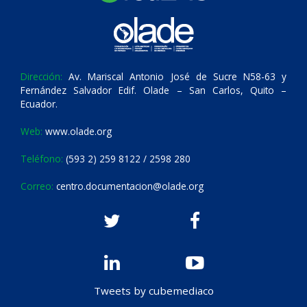
Dirección:
Av. Mariscal Antonio José de Sucre N58-63 y
Fernández Salvador Edif. Olade – San Carlos, Quito –
Ecuador.
Web:
www.olade.org
Teléfono:
(593 2) 259 8122 / 2598 280
Correo:
centro.documentacion@olade.org
Tweets by cubemediaco