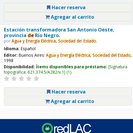
Hacer reserva
Agregar al carrito
Estación transformadora San Antonio Oeste,
provincia
de
Río Negro.
por
Agua
y
Energía
Eléctrica,
Sociedad
de
l
Estado
.
Idioma:
Español
Editor:
Buenos Aires:
Agua
y
Energía
Eléctrica,
Sociedad
de
l
Estado
,
1998
Disponibilidad:
Ítems disponibles para préstamo:
Signatura
topográfica:
621.374.5/A282/v.1
(1).
Hacer reserva
Agregar al carrito