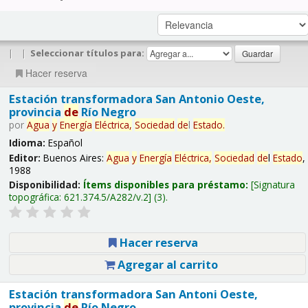
|
|
Seleccionar títulos para:
Hacer reserva
Estación transformadora San Antonio Oeste,
provincia
de
Río Negro
por
Agua
y
Energía
Eléctrica,
Sociedad
de
l
Estado
.
Idioma:
Español
Editor:
Buenos Aires:
Agua
y
Energía
Eléctrica,
Sociedad
de
l
Estado
,
1988
Disponibilidad:
Ítems disponibles para préstamo:
Signatura
topográfica:
621.374.5/A282/v.2
(3).
Hacer reserva
Agregar al carrito
Estación transformadora San Antoni Oeste,
provincia
de
Río Negro