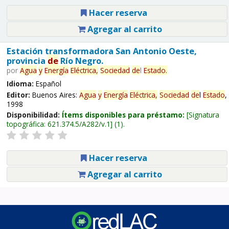
Hacer reserva
Agregar al carrito
Estación transformadora San Antonio Oeste,
provincia
de
Río Negro.
por
Agua
y
Energía
Eléctrica,
Sociedad
de
l
Estado
.
Idioma:
Español
Editor:
Buenos Aires:
Agua
y
Energía
Eléctrica,
Sociedad
de
l
Estado
,
1998
Disponibilidad:
Ítems disponibles para préstamo:
Signatura
topográfica:
621.374.5/A282/v.1
(1).
Hacer reserva
Agregar al carrito