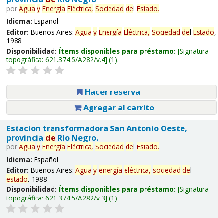
por
Agua
y
Energía
Eléctrica,
Sociedad
de
l
Estado
.
Idioma:
Español
Editor:
Buenos Aires:
Agua
y
Energía
Eléctrica,
Sociedad
de
l
Estado
,
1988
Disponibilidad:
Ítems disponibles para préstamo:
Signatura
topográfica:
621.374.5/A282/v.4
(1).
Hacer reserva
Agregar al carrito
Estacion transformadora San Antonio Oeste,
provincia
de
Río Negro.
por
Agua
y
Energía
Eléctrica,
Sociedad
de
l
Estado
.
Idioma:
Español
Editor:
Buenos Aires:
Agua
y
energía
eléctrica,
sociedad
de
l
estado
, 1988
Disponibilidad:
Ítems disponibles para préstamo:
Signatura
topográfica:
621.374.5/A282/v.3
(1).