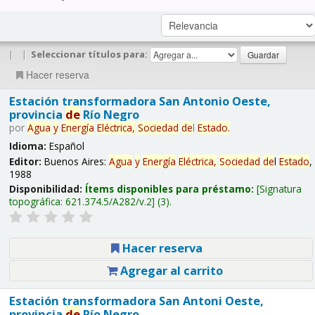
|
|
Seleccionar títulos para:
Hacer reserva
Estación transformadora San Antonio Oeste,
provincia
de
Río Negro
por
Agua
y
Energía
Eléctrica,
Sociedad
de
l
Estado
.
Idioma:
Español
Editor:
Buenos Aires:
Agua
y
Energía
Eléctrica,
Sociedad
de
l
Estado
,
1988
Disponibilidad:
Ítems disponibles para préstamo:
Signatura
topográfica:
621.374.5/A282/v.2
(3).
Hacer reserva
Agregar al carrito
Estación transformadora San Antoni Oeste,
provincia
de
Río Negro