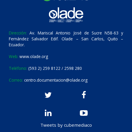
Dirección:
Av. Mariscal Antonio José de Sucre N58-63 y
Fernández Salvador Edif. Olade – San Carlos, Quito –
Ecuador.
Web:
www.olade.org
Teléfono:
(593 2) 259 8122 / 2598 280
Correo:
centro.documentacion@olade.org
Tweets by cubemediaco