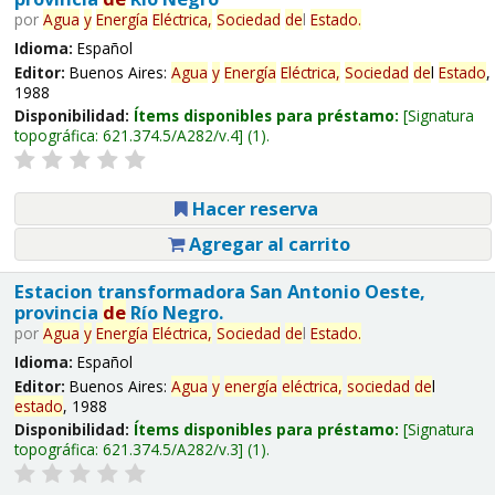
por
Agua
y
Energía
Eléctrica,
Sociedad
de
l
Estado
.
Idioma:
Español
Editor:
Buenos Aires:
Agua
y
Energía
Eléctrica,
Sociedad
de
l
Estado
,
1988
Disponibilidad:
Ítems disponibles para préstamo:
Signatura
topográfica:
621.374.5/A282/v.4
(1).
Hacer reserva
Agregar al carrito
Estacion transformadora San Antonio Oeste,
provincia
de
Río Negro.
por
Agua
y
Energía
Eléctrica,
Sociedad
de
l
Estado
.
Idioma:
Español
Editor:
Buenos Aires:
Agua
y
energía
eléctrica,
sociedad
de
l
estado
, 1988
Disponibilidad:
Ítems disponibles para préstamo:
Signatura
topográfica:
621.374.5/A282/v.3
(1).