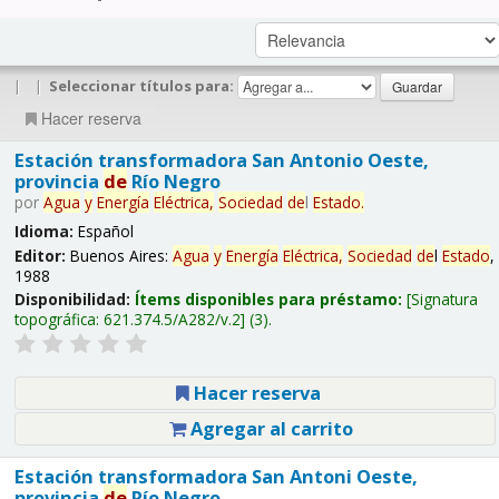
|
|
Seleccionar títulos para:
Hacer reserva
Estación transformadora San Antonio Oeste,
provincia
de
Río Negro
por
Agua
y
Energía
Eléctrica,
Sociedad
de
l
Estado
.
Idioma:
Español
Editor:
Buenos Aires:
Agua
y
Energía
Eléctrica,
Sociedad
de
l
Estado
,
1988
Disponibilidad:
Ítems disponibles para préstamo:
Signatura
topográfica:
621.374.5/A282/v.2
(3).
Hacer reserva
Agregar al carrito
Estación transformadora San Antoni Oeste,
provincia
de
Río Negro