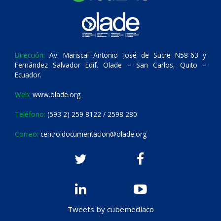
Dirección:
Av. Mariscal Antonio José de Sucre N58-63 y
Fernández Salvador Edif. Olade – San Carlos, Quito –
Ecuador.
Web:
www.olade.org
Teléfono:
(593 2) 259 8122 / 2598 280
Correo:
centro.documentacion@olade.org
Tweets by cubemediaco