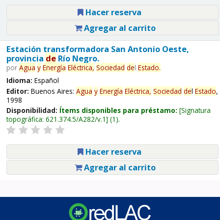
Hacer reserva
Agregar al carrito
Estación transformadora San Antonio Oeste,
provincia
de
Río Negro.
por
Agua
y
Energía
Eléctrica,
Sociedad
de
l
Estado
.
Idioma:
Español
Editor:
Buenos Aires:
Agua
y
Energía
Eléctrica,
Sociedad
de
l
Estado
,
1998
Disponibilidad:
Ítems disponibles para préstamo:
Signatura
topográfica:
621.374.5/A282/v.1
(1).
Hacer reserva
Agregar al carrito