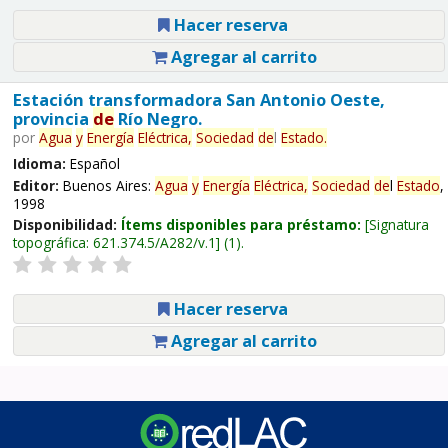
Hacer reserva
Agregar al carrito
Estación transformadora San Antonio Oeste,
provincia
de
Río Negro.
por
Agua
y
Energía
Eléctrica,
Sociedad
de
l
Estado
.
Idioma:
Español
Editor:
Buenos Aires:
Agua
y
Energía
Eléctrica,
Sociedad
de
l
Estado
,
1998
Disponibilidad:
Ítems disponibles para préstamo:
Signatura
topográfica:
621.374.5/A282/v.1
(1).
Hacer reserva
Agregar al carrito