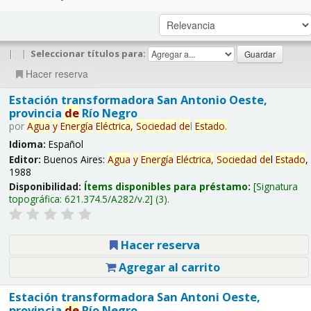
|
|
Seleccionar títulos para:
Hacer reserva
Estación transformadora San Antonio Oeste,
provincia
de
Río Negro
por
Agua
y
Energía
Eléctrica,
Sociedad
de
l
Estado
.
Idioma:
Español
Editor:
Buenos Aires:
Agua
y
Energía
Eléctrica,
Sociedad
de
l
Estado
,
1988
Disponibilidad:
Ítems disponibles para préstamo:
Signatura
topográfica:
621.374.5/A282/v.2
(3).
Hacer reserva
Agregar al carrito
Estación transformadora San Antoni Oeste,
provincia
de
Río Negro