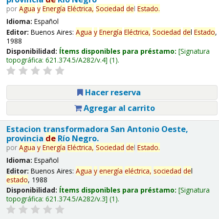
por
Agua
y
Energía
Eléctrica,
Sociedad
de
l
Estado
.
Idioma:
Español
Editor:
Buenos Aires:
Agua
y
Energía
Eléctrica,
Sociedad
de
l
Estado
,
1988
Disponibilidad:
Ítems disponibles para préstamo:
Signatura
topográfica:
621.374.5/A282/v.4
(1).
Hacer reserva
Agregar al carrito
Estacion transformadora San Antonio Oeste,
provincia
de
Río Negro.
por
Agua
y
Energía
Eléctrica,
Sociedad
de
l
Estado
.
Idioma:
Español
Editor:
Buenos Aires:
Agua
y
energía
eléctrica,
sociedad
de
l
estado
, 1988
Disponibilidad:
Ítems disponibles para préstamo:
Signatura
topográfica:
621.374.5/A282/v.3
(1).