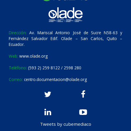
Dirección:
Av. Mariscal Antonio José de Sucre N58-63 y
Fernández Salvador Edif. Olade – San Carlos, Quito –
Ecuador.
Web:
www.olade.org
Teléfono:
(593 2) 259 8122 / 2598 280
Correo:
centro.documentacion@olade.org
Tweets by cubemediaco