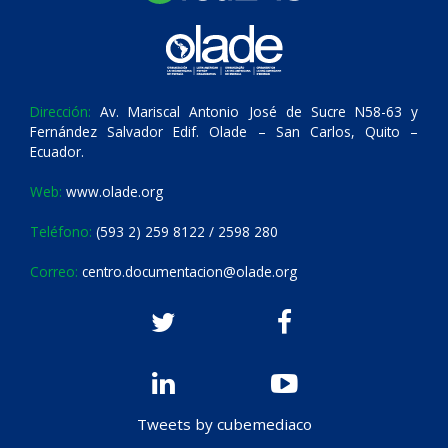
Dirección:
Av. Mariscal Antonio José de Sucre N58-63 y
Fernández Salvador Edif. Olade – San Carlos, Quito –
Ecuador.
Web:
www.olade.org
Teléfono:
(593 2) 259 8122 / 2598 280
Correo:
centro.documentacion@olade.org
Tweets by cubemediaco