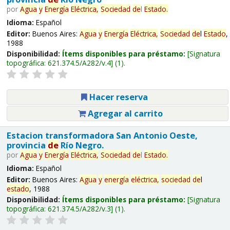
por
Agua
y
Energía
Eléctrica,
Sociedad
de
l
Estado
.
Idioma:
Español
Editor:
Buenos Aires:
Agua
y
Energía
Eléctrica,
Sociedad
de
l
Estado
,
1988
Disponibilidad:
Ítems disponibles para préstamo:
Signatura
topográfica:
621.374.5/A282/v.4
(1).
Hacer reserva
Agregar al carrito
Estacion transformadora San Antonio Oeste,
provincia
de
Río Negro.
por
Agua
y
Energía
Eléctrica,
Sociedad
de
l
Estado
.
Idioma:
Español
Editor:
Buenos Aires:
Agua
y
energía
eléctrica,
sociedad
de
l
estado
, 1988
Disponibilidad:
Ítems disponibles para préstamo:
Signatura
topográfica:
621.374.5/A282/v.3
(1).