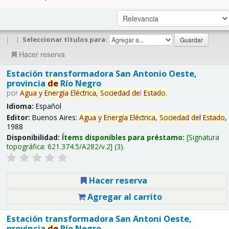
|
|
Seleccionar títulos para:
Hacer reserva
Estación transformadora San Antonio Oeste,
provincia
de
Río Negro
por
Agua
y
Energía
Eléctrica,
Sociedad
de
l
Estado
.
Idioma:
Español
Editor:
Buenos Aires:
Agua
y
Energía
Eléctrica,
Sociedad
de
l
Estado
,
1988
Disponibilidad:
Ítems disponibles para préstamo:
Signatura
topográfica:
621.374.5/A282/v.2
(3).
Hacer reserva
Agregar al carrito
Estación transformadora San Antoni Oeste,
provincia
de
Río Negro