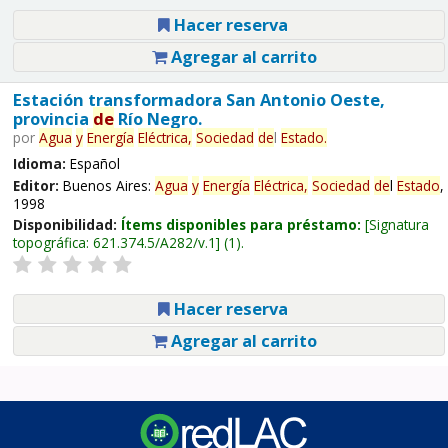
Hacer reserva
Agregar al carrito
Estación transformadora San Antonio Oeste,
provincia
de
Río Negro.
por
Agua
y
Energía
Eléctrica,
Sociedad
de
l
Estado
.
Idioma:
Español
Editor:
Buenos Aires:
Agua
y
Energía
Eléctrica,
Sociedad
de
l
Estado
,
1998
Disponibilidad:
Ítems disponibles para préstamo:
Signatura
topográfica:
621.374.5/A282/v.1
(1).
Hacer reserva
Agregar al carrito