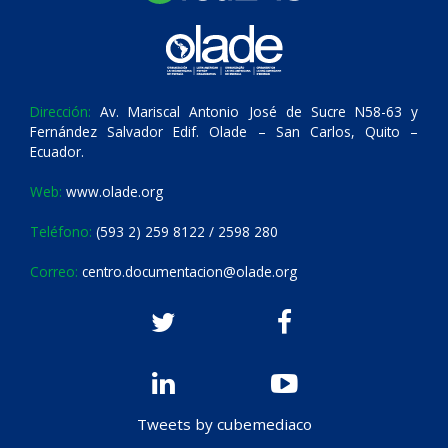
Dirección:
Av. Mariscal Antonio José de Sucre N58-63 y
Fernández Salvador Edif. Olade – San Carlos, Quito –
Ecuador.
Web:
www.olade.org
Teléfono:
(593 2) 259 8122 / 2598 280
Correo:
centro.documentacion@olade.org
Tweets by cubemediaco