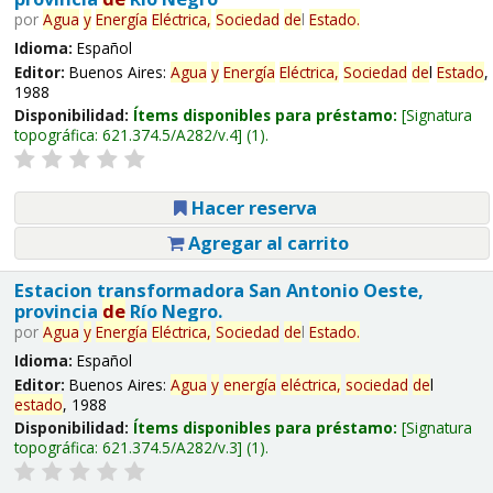
por
Agua
y
Energía
Eléctrica,
Sociedad
de
l
Estado
.
Idioma:
Español
Editor:
Buenos Aires:
Agua
y
Energía
Eléctrica,
Sociedad
de
l
Estado
,
1988
Disponibilidad:
Ítems disponibles para préstamo:
Signatura
topográfica:
621.374.5/A282/v.4
(1).
Hacer reserva
Agregar al carrito
Estacion transformadora San Antonio Oeste,
provincia
de
Río Negro.
por
Agua
y
Energía
Eléctrica,
Sociedad
de
l
Estado
.
Idioma:
Español
Editor:
Buenos Aires:
Agua
y
energía
eléctrica,
sociedad
de
l
estado
, 1988
Disponibilidad:
Ítems disponibles para préstamo:
Signatura
topográfica:
621.374.5/A282/v.3
(1).