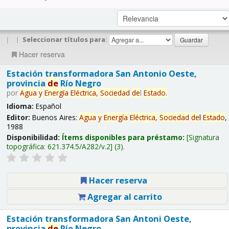
|
|
Seleccionar títulos para:
Hacer reserva
Estación transformadora San Antonio Oeste,
provincia
de
Río Negro
por
Agua
y
Energía
Eléctrica,
Sociedad
de
l
Estado
.
Idioma:
Español
Editor:
Buenos Aires:
Agua
y
Energía
Eléctrica,
Sociedad
de
l
Estado
,
1988
Disponibilidad:
Ítems disponibles para préstamo:
Signatura
topográfica:
621.374.5/A282/v.2
(3).
Hacer reserva
Agregar al carrito
Estación transformadora San Antoni Oeste,
provincia
de
Río Negro