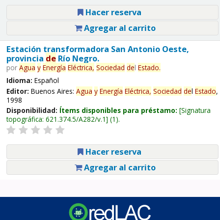
Hacer reserva
Agregar al carrito
Estación transformadora San Antonio Oeste,
provincia
de
Río Negro.
por
Agua
y
Energía
Eléctrica,
Sociedad
de
l
Estado
.
Idioma:
Español
Editor:
Buenos Aires:
Agua
y
Energía
Eléctrica,
Sociedad
de
l
Estado
,
1998
Disponibilidad:
Ítems disponibles para préstamo:
Signatura
topográfica:
621.374.5/A282/v.1
(1).
Hacer reserva
Agregar al carrito