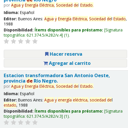
por
Agua
y
Energía
Eléctrica,
Sociedad
de
l
Estado
.
Idioma:
Español
Editor:
Buenos Aires:
Agua
y
Energía
Eléctrica,
Sociedad
de
l
Estado
,
1988
Disponibilidad:
Ítems disponibles para préstamo:
Signatura
topográfica:
621.374.5/A282/v.4
(1).
Hacer reserva
Agregar al carrito
Estacion transformadora San Antonio Oeste,
provincia
de
Río Negro.
por
Agua
y
Energía
Eléctrica,
Sociedad
de
l
Estado
.
Idioma:
Español
Editor:
Buenos Aires:
Agua
y
energía
eléctrica,
sociedad
de
l
estado
, 1988
Disponibilidad:
Ítems disponibles para préstamo:
Signatura
topográfica:
621.374.5/A282/v.3
(1).