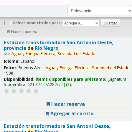
|
|
Seleccionar títulos para:
Hacer reserva
Estación transformadora San Antonio Oeste,
provincia
de
Río Negro
por
Agua
y
Energía
Eléctrica,
Sociedad
de
l
Estado
.
Idioma:
Español
Editor:
Buenos Aires:
Agua
y
Energía
Eléctrica,
Sociedad
de
l
Estado
,
1988
Disponibilidad:
Ítems disponibles para préstamo:
Signatura
topográfica:
621.374.5/A282/v.2
(3).
Hacer reserva
Agregar al carrito
Estación transformadora San Antoni Oeste,
provincia
de
Río Negro