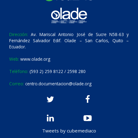
Dirección:
Av. Mariscal Antonio José de Sucre N58-63 y
Fernández Salvador Edif. Olade – San Carlos, Quito –
Ecuador.
Web:
www.olade.org
Teléfono:
(593 2) 259 8122 / 2598 280
Correo:
centro.documentacion@olade.org
Tweets by cubemediaco