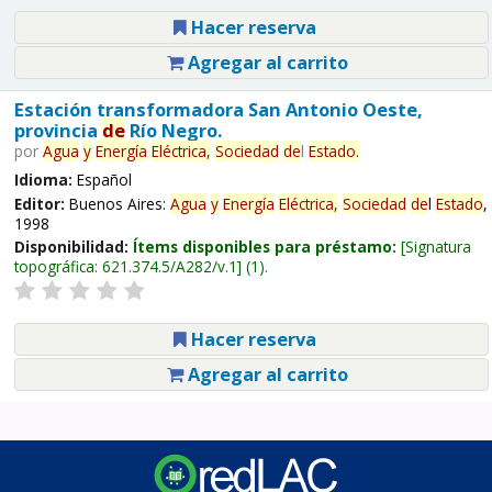
Hacer reserva
Agregar al carrito
Estación transformadora San Antonio Oeste,
provincia
de
Río Negro.
por
Agua
y
Energía
Eléctrica,
Sociedad
de
l
Estado
.
Idioma:
Español
Editor:
Buenos Aires:
Agua
y
Energía
Eléctrica,
Sociedad
de
l
Estado
,
1998
Disponibilidad:
Ítems disponibles para préstamo:
Signatura
topográfica:
621.374.5/A282/v.1
(1).
Hacer reserva
Agregar al carrito