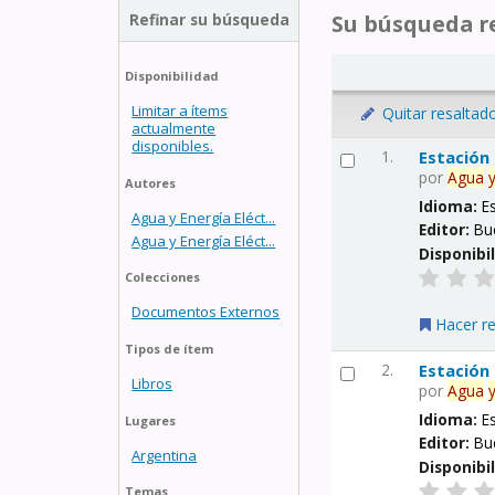
Refinar su búsqueda
Su búsqueda re
Disponibilidad
Limitar a ítems
Quitar resaltad
actualmente
disponibles.
1.
Estación
por
Agua
Autores
Idioma:
E
Agua y Energía Eléct...
Editor:
Bu
Agua y Energía Eléct...
Disponibi
Colecciones
Documentos Externos
Hacer r
Tipos de ítem
2.
Estación
Libros
por
Agua
Idioma:
E
Lugares
Editor:
Bu
Argentina
Disponibi
Temas