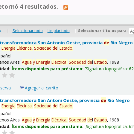
tornó 4 resultados.
|
Seleccionar todo
Limpiar todo
|
Seleccionar títulos para:
o
 transformadora San Antonio Oeste, provincia
de
Río Negro
y
Energía
Eléctrica,
Sociedad
de
l
Estado
.
spañol
enos Aires:
Agua
y
Energía
Eléctrica,
Sociedad
de
l
Estado
, 1988
lidad:
Ítems disponibles para préstamo:
Signatura topográfica:
62
eserva
Agregar al carrito
 transformadora San Antoni Oeste, provincia
de
Río Negro
y
Energía
Eléctrica,
Sociedad
de
l
Estado
.
spañol
enos Aires:
Agua
y
Energía
Eléctrica,
Sociedad
de
l
Estado
, 1988
lidad:
Ítems disponibles para préstamo:
Signatura topográfica:
62