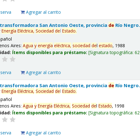
eserva
Agregar al carrito
 transformadora San Antonio Oeste, provincia
de
Río Negro
y
Energía
Eléctrica,
Sociedad
de
l
Estado
.
spañol
enos Aires:
Agua
y
energía
eléctrica,
sociedad
de
l
estado
, 1988
lidad:
Ítems disponibles para préstamo:
Signatura topográfica:
62
eserva
Agregar al carrito
 transformadora San Antonio Oeste, provincia
de
Río Negro
y
Energía
Eléctrica,
Sociedad
de
l
Estado
.
spañol
enos Aires:
Agua
y
Energía
Eléctrica,
Sociedad
de
l
Estado
, 1998
lidad:
Ítems disponibles para préstamo:
Signatura topográfica:
62
eserva
Agregar al carrito