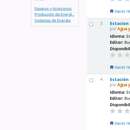
Equipos y Accesorios
Hacer r
Producción de Energí...
Sistemas de Energía
3.
Estacion
por
Agua
Idioma:
E
Editor:
Bu
Disponibi
Hacer r
4.
Estación
por
Agua
Idioma:
E
Editor:
Bu
Disponibi
Hacer r