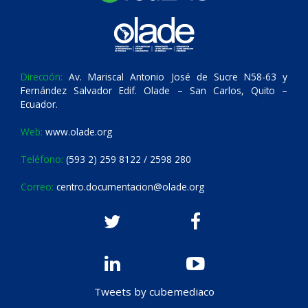
Dirección:
Av. Mariscal Antonio José de Sucre N58-63 y
Fernández Salvador Edif. Olade – San Carlos, Quito –
Ecuador.
Web:
www.olade.org
Teléfono:
(593 2) 259 8122 / 2598 280
Correo:
centro.documentacion@olade.org
Tweets by cubemediaco