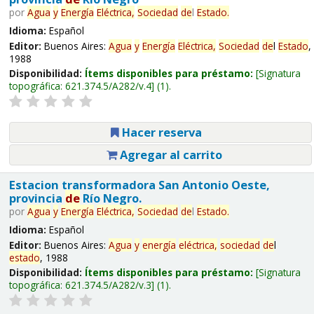
por
Agua
y
Energía
Eléctrica,
Sociedad
de
l
Estado
.
Idioma:
Español
Editor:
Buenos Aires:
Agua
y
Energía
Eléctrica,
Sociedad
de
l
Estado
,
1988
Disponibilidad:
Ítems disponibles para préstamo:
Signatura
topográfica:
621.374.5/A282/v.4
(1).
Hacer reserva
Agregar al carrito
Estacion transformadora San Antonio Oeste,
provincia
de
Río Negro.
por
Agua
y
Energía
Eléctrica,
Sociedad
de
l
Estado
.
Idioma:
Español
Editor:
Buenos Aires:
Agua
y
energía
eléctrica,
sociedad
de
l
estado
, 1988
Disponibilidad:
Ítems disponibles para préstamo:
Signatura
topográfica:
621.374.5/A282/v.3
(1).