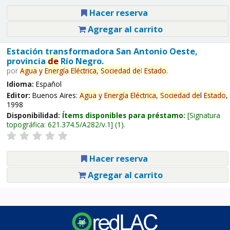
Hacer reserva
Agregar al carrito
Estación transformadora San Antonio Oeste,
provincia
de
Río Negro.
por
Agua
y
Energía
Eléctrica,
Sociedad
de
l
Estado
.
Idioma:
Español
Editor:
Buenos Aires:
Agua
y
Energía
Eléctrica,
Sociedad
de
l
Estado
,
1998
Disponibilidad:
Ítems disponibles para préstamo:
Signatura
topográfica:
621.374.5/A282/v.1
(1).
Hacer reserva
Agregar al carrito