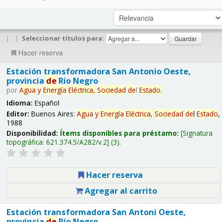
|
|
Seleccionar títulos para:
Hacer reserva
Estación transformadora San Antonio Oeste,
provincia
de
Río Negro
por
Agua
y
Energía
Eléctrica,
Sociedad
de
l
Estado
.
Idioma:
Español
Editor:
Buenos Aires:
Agua
y
Energía
Eléctrica,
Sociedad
de
l
Estado
,
1988
Disponibilidad:
Ítems disponibles para préstamo:
Signatura
topográfica:
621.374.5/A282/v.2
(3).
Hacer reserva
Agregar al carrito
Estación transformadora San Antoni Oeste,
provincia
de
Río Negro