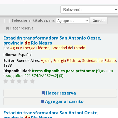
|
|
Seleccionar títulos para:
Hacer reserva
Estación transformadora San Antonio Oeste,
provincia
de
Río Negro
por
Agua
y
Energía
Eléctrica,
Sociedad
de
l
Estado
.
Idioma:
Español
Editor:
Buenos Aires:
Agua
y
Energía
Eléctrica,
Sociedad
de
l
Estado
,
1988
Disponibilidad:
Ítems disponibles para préstamo:
Signatura
topográfica:
621.374.5/A282/v.2
(3).
Hacer reserva
Agregar al carrito
Estación transformadora San Antoni Oeste,
provincia
de
Río Negro