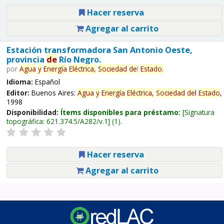
Hacer reserva
Agregar al carrito
Estación transformadora San Antonio Oeste,
provincia
de
Río Negro.
por
Agua
y
Energía
Eléctrica,
Sociedad
de
l
Estado
.
Idioma:
Español
Editor:
Buenos Aires:
Agua
y
Energía
Eléctrica,
Sociedad
de
l
Estado
,
1998
Disponibilidad:
Ítems disponibles para préstamo:
Signatura
topográfica:
621.374.5/A282/v.1
(1).
Hacer reserva
Agregar al carrito