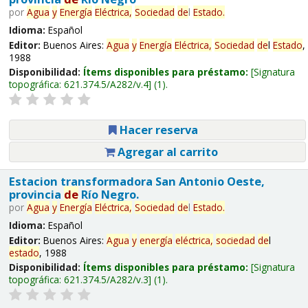
por
Agua
y
Energía
Eléctrica,
Sociedad
de
l
Estado
.
Idioma:
Español
Editor:
Buenos Aires:
Agua
y
Energía
Eléctrica,
Sociedad
de
l
Estado
,
1988
Disponibilidad:
Ítems disponibles para préstamo:
Signatura
topográfica:
621.374.5/A282/v.4
(1).
Hacer reserva
Agregar al carrito
Estacion transformadora San Antonio Oeste,
provincia
de
Río Negro.
por
Agua
y
Energía
Eléctrica,
Sociedad
de
l
Estado
.
Idioma:
Español
Editor:
Buenos Aires:
Agua
y
energía
eléctrica,
sociedad
de
l
estado
, 1988
Disponibilidad:
Ítems disponibles para préstamo:
Signatura
topográfica:
621.374.5/A282/v.3
(1).