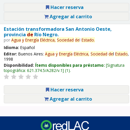
Hacer reserva
Agregar al carrito
Estación transformadora San Antonio Oeste,
provincia
de
Río Negro.
por
Agua
y
Energía
Eléctrica,
Sociedad
de
l
Estado
.
Idioma:
Español
Editor:
Buenos Aires:
Agua
y
Energía
Eléctrica,
Sociedad
de
l
Estado
,
1998
Disponibilidad:
Ítems disponibles para préstamo:
Signatura
topográfica:
621.374.5/A282/v.1
(1).
Hacer reserva
Agregar al carrito