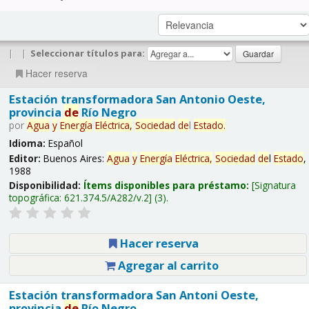
|
|
Seleccionar títulos para:
Hacer reserva
Estación transformadora San Antonio Oeste,
provincia
de
Río Negro
por
Agua
y
Energía
Eléctrica,
Sociedad
de
l
Estado
.
Idioma:
Español
Editor:
Buenos Aires:
Agua
y
Energía
Eléctrica,
Sociedad
de
l
Estado
,
1988
Disponibilidad:
Ítems disponibles para préstamo:
Signatura
topográfica:
621.374.5/A282/v.2
(3).
Hacer reserva
Agregar al carrito
Estación transformadora San Antoni Oeste,
provincia
de
Río Negro