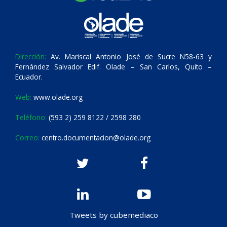
Dirección:
Av. Mariscal Antonio José de Sucre N58-63 y
Fernández Salvador Edif. Olade – San Carlos, Quito –
Ecuador.
Web:
www.olade.org
Teléfono:
(593 2) 259 8122 / 2598 280
Correo:
centro.documentacion@olade.org
Tweets by cubemediaco