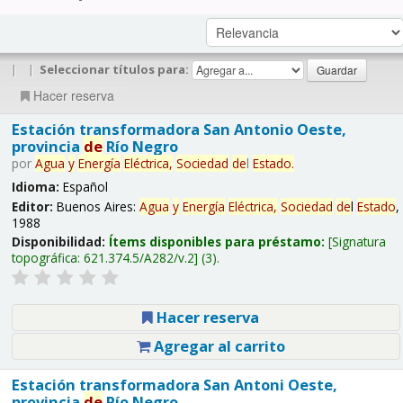
|
|
Seleccionar títulos para:
Hacer reserva
Estación transformadora San Antonio Oeste,
provincia
de
Río Negro
por
Agua
y
Energía
Eléctrica,
Sociedad
de
l
Estado
.
Idioma:
Español
Editor:
Buenos Aires:
Agua
y
Energía
Eléctrica,
Sociedad
de
l
Estado
,
1988
Disponibilidad:
Ítems disponibles para préstamo:
Signatura
topográfica:
621.374.5/A282/v.2
(3).
Hacer reserva
Agregar al carrito
Estación transformadora San Antoni Oeste,
provincia
de
Río Negro