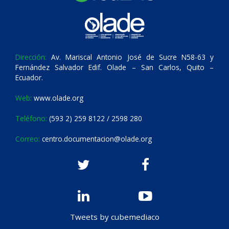
Dirección:
Av. Mariscal Antonio José de Sucre N58-63 y
Fernández Salvador Edif. Olade – San Carlos, Quito –
Ecuador.
Web:
www.olade.org
Teléfono:
(593 2) 259 8122 / 2598 280
Correo:
centro.documentacion@olade.org
Tweets by cubemediaco