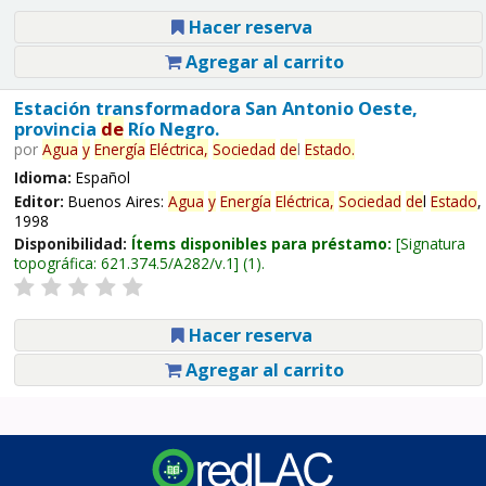
Hacer reserva
Agregar al carrito
Estación transformadora San Antonio Oeste,
provincia
de
Río Negro.
por
Agua
y
Energía
Eléctrica,
Sociedad
de
l
Estado
.
Idioma:
Español
Editor:
Buenos Aires:
Agua
y
Energía
Eléctrica,
Sociedad
de
l
Estado
,
1998
Disponibilidad:
Ítems disponibles para préstamo:
Signatura
topográfica:
621.374.5/A282/v.1
(1).
Hacer reserva
Agregar al carrito