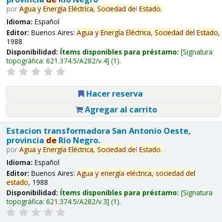
por
Agua
y
Energía
Eléctrica,
Sociedad
de
l
Estado
.
Idioma:
Español
Editor:
Buenos Aires:
Agua
y
Energía
Eléctrica,
Sociedad
de
l
Estado
,
1988
Disponibilidad:
Ítems disponibles para préstamo:
Signatura
topográfica:
621.374.5/A282/v.4
(1).
Hacer reserva
Agregar al carrito
Estacion transformadora San Antonio Oeste,
provincia
de
Río Negro.
por
Agua
y
Energía
Eléctrica,
Sociedad
de
l
Estado
.
Idioma:
Español
Editor:
Buenos Aires:
Agua
y
energía
eléctrica,
sociedad
de
l
estado
, 1988
Disponibilidad:
Ítems disponibles para préstamo:
Signatura
topográfica:
621.374.5/A282/v.3
(1).