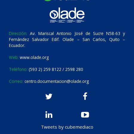
Dirección:
Av. Mariscal Antonio José de Sucre N58-63 y
Fernández Salvador Edif. Olade – San Carlos, Quito –
Ecuador.
Web:
www.olade.org
Teléfono:
(593 2) 259 8122 / 2598 280
Correo:
centro.documentacion@olade.org
Tweets by cubemediaco