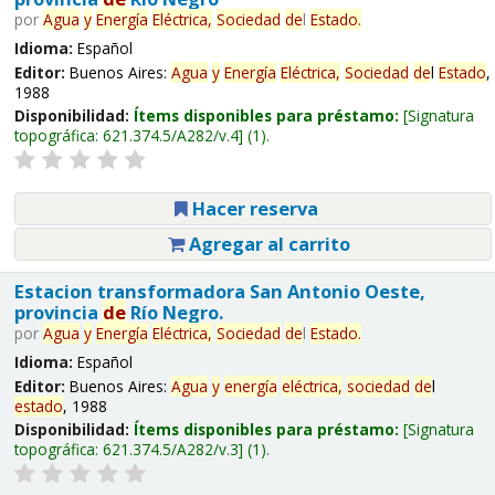
por
Agua
y
Energía
Eléctrica,
Sociedad
de
l
Estado
.
Idioma:
Español
Editor:
Buenos Aires:
Agua
y
Energía
Eléctrica,
Sociedad
de
l
Estado
,
1988
Disponibilidad:
Ítems disponibles para préstamo:
Signatura
topográfica:
621.374.5/A282/v.4
(1).
Hacer reserva
Agregar al carrito
Estacion transformadora San Antonio Oeste,
provincia
de
Río Negro.
por
Agua
y
Energía
Eléctrica,
Sociedad
de
l
Estado
.
Idioma:
Español
Editor:
Buenos Aires:
Agua
y
energía
eléctrica,
sociedad
de
l
estado
, 1988
Disponibilidad:
Ítems disponibles para préstamo:
Signatura
topográfica:
621.374.5/A282/v.3
(1).