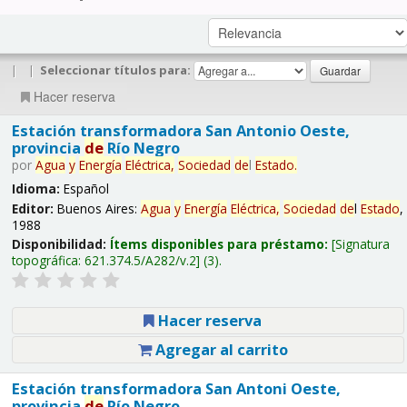
|
|
Seleccionar títulos para:
Hacer reserva
Estación transformadora San Antonio Oeste,
provincia
de
Río Negro
por
Agua
y
Energía
Eléctrica,
Sociedad
de
l
Estado
.
Idioma:
Español
Editor:
Buenos Aires:
Agua
y
Energía
Eléctrica,
Sociedad
de
l
Estado
,
1988
Disponibilidad:
Ítems disponibles para préstamo:
Signatura
topográfica:
621.374.5/A282/v.2
(3).
Hacer reserva
Agregar al carrito
Estación transformadora San Antoni Oeste,
provincia
de
Río Negro