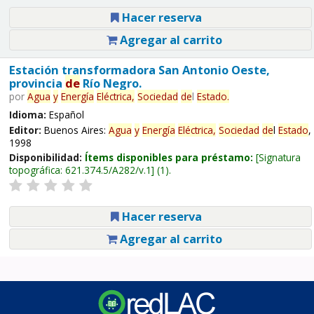
Hacer reserva
Agregar al carrito
Estación transformadora San Antonio Oeste,
provincia
de
Río Negro.
por
Agua
y
Energía
Eléctrica,
Sociedad
de
l
Estado
.
Idioma:
Español
Editor:
Buenos Aires:
Agua
y
Energía
Eléctrica,
Sociedad
de
l
Estado
,
1998
Disponibilidad:
Ítems disponibles para préstamo:
Signatura
topográfica:
621.374.5/A282/v.1
(1).
Hacer reserva
Agregar al carrito