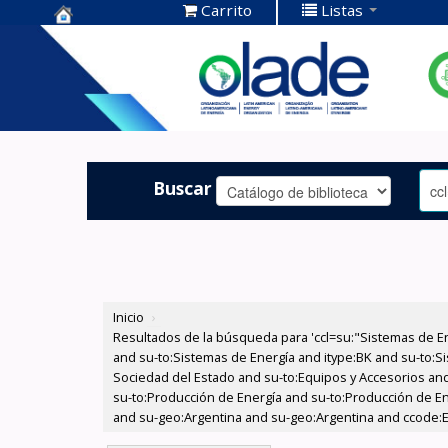
Carrito
Listas
Centro de
Documentación
OLADE -
Buscar
Inicio
›
Resultados de la búsqueda para 'ccl=su:"Sistemas de E
and su-to:Sistemas de Energía and itype:BK and su-to:Si
Sociedad del Estado and su-to:Equipos y Accesorios and
su-to:Producción de Energía and su-to:Producción de En
and su-geo:Argentina and su-geo:Argentina and ccode:EX