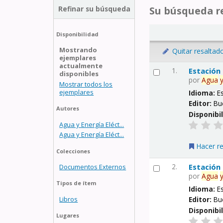
Refinar su búsqueda
Su búsqueda re
Disponibilidad
Mostrando
Quitar resaltad
ejemplares
actualmente
1.
Estación
disponibles
por
Agua
Mostrar todos los
ejemplares
Idioma:
E
Editor:
Bu
Autores
Disponibi
Agua y Energía Eléct...
Agua y Energía Eléct...
Hacer r
Colecciones
2.
Estación
Documentos Externos
por
Agua
Tipos de ítem
Idioma:
E
Libros
Editor:
Bu
Disponibi
Lugares