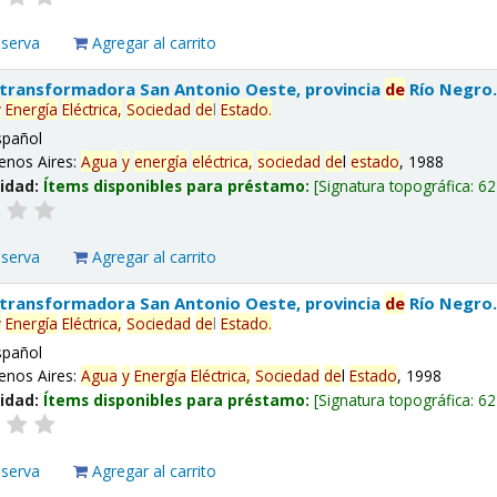
eserva
Agregar al carrito
 transformadora San Antonio Oeste, provincia
de
Río Negro
y
Energía
Eléctrica,
Sociedad
de
l
Estado
.
spañol
enos Aires:
Agua
y
energía
eléctrica,
sociedad
de
l
estado
, 1988
lidad:
Ítems disponibles para préstamo:
Signatura topográfica:
62
eserva
Agregar al carrito
 transformadora San Antonio Oeste, provincia
de
Río Negro
y
Energía
Eléctrica,
Sociedad
de
l
Estado
.
spañol
enos Aires:
Agua
y
Energía
Eléctrica,
Sociedad
de
l
Estado
, 1998
lidad:
Ítems disponibles para préstamo:
Signatura topográfica:
62
eserva
Agregar al carrito