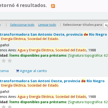
tornó 4 resultados.
|
Seleccionar todo
Limpiar todo
|
Seleccionar títulos para:
o
 transformadora San Antonio Oeste, provincia
de
Río Negro
y
Energía
Eléctrica,
Sociedad
de
l
Estado
.
spañol
enos Aires:
Agua
y
Energía
Eléctrica,
Sociedad
de
l
Estado
, 1988
lidad:
Ítems disponibles para préstamo:
Signatura topográfica:
62
eserva
Agregar al carrito
 transformadora San Antoni Oeste, provincia
de
Río Negro
y
Energía
Eléctrica,
Sociedad
de
l
Estado
.
spañol
enos Aires:
Agua
y
Energía
Eléctrica,
Sociedad
de
l
Estado
, 1988
lidad:
Ítems disponibles para préstamo:
Signatura topográfica:
62