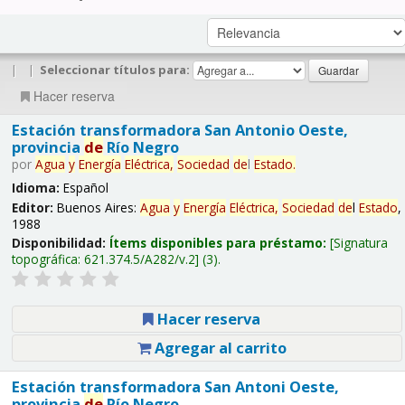
|
|
Seleccionar títulos para:
Hacer reserva
Estación transformadora San Antonio Oeste,
provincia
de
Río Negro
por
Agua
y
Energía
Eléctrica,
Sociedad
de
l
Estado
.
Idioma:
Español
Editor:
Buenos Aires:
Agua
y
Energía
Eléctrica,
Sociedad
de
l
Estado
,
1988
Disponibilidad:
Ítems disponibles para préstamo:
Signatura
topográfica:
621.374.5/A282/v.2
(3).
Hacer reserva
Agregar al carrito
Estación transformadora San Antoni Oeste,
provincia
de
Río Negro