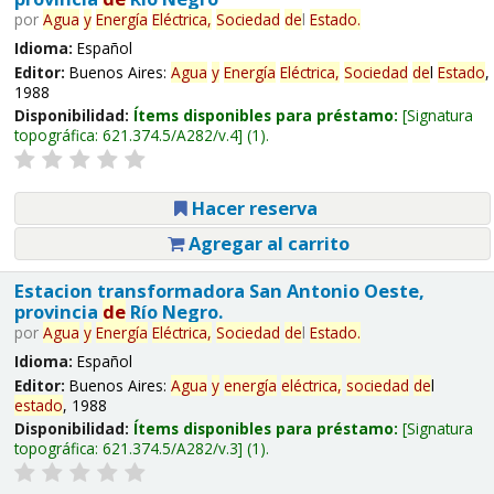
por
Agua
y
Energía
Eléctrica,
Sociedad
de
l
Estado
.
Idioma:
Español
Editor:
Buenos Aires:
Agua
y
Energía
Eléctrica,
Sociedad
de
l
Estado
,
1988
Disponibilidad:
Ítems disponibles para préstamo:
Signatura
topográfica:
621.374.5/A282/v.4
(1).
Hacer reserva
Agregar al carrito
Estacion transformadora San Antonio Oeste,
provincia
de
Río Negro.
por
Agua
y
Energía
Eléctrica,
Sociedad
de
l
Estado
.
Idioma:
Español
Editor:
Buenos Aires:
Agua
y
energía
eléctrica,
sociedad
de
l
estado
, 1988
Disponibilidad:
Ítems disponibles para préstamo:
Signatura
topográfica:
621.374.5/A282/v.3
(1).