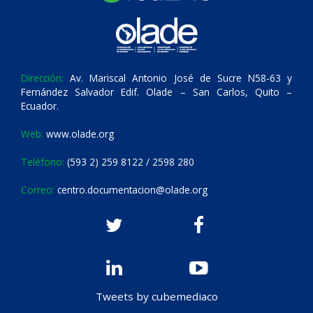
Dirección:
Av. Mariscal Antonio José de Sucre N58-63 y
Fernández Salvador Edif. Olade – San Carlos, Quito –
Ecuador.
Web:
www.olade.org
Teléfono:
(593 2) 259 8122 / 2598 280
Correo:
centro.documentacion@olade.org
Tweets by cubemediaco