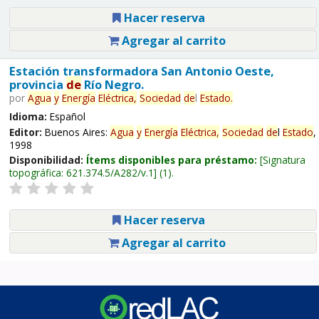
Hacer reserva
Agregar al carrito
Estación transformadora San Antonio Oeste,
provincia
de
Río Negro.
por
Agua
y
Energía
Eléctrica,
Sociedad
de
l
Estado
.
Idioma:
Español
Editor:
Buenos Aires:
Agua
y
Energía
Eléctrica,
Sociedad
de
l
Estado
,
1998
Disponibilidad:
Ítems disponibles para préstamo:
Signatura
topográfica:
621.374.5/A282/v.1
(1).
Hacer reserva
Agregar al carrito