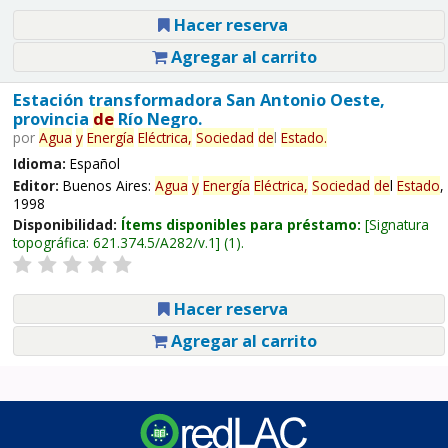
Hacer reserva
Agregar al carrito
Estación transformadora San Antonio Oeste,
provincia
de
Río Negro.
por
Agua
y
Energía
Eléctrica,
Sociedad
de
l
Estado
.
Idioma:
Español
Editor:
Buenos Aires:
Agua
y
Energía
Eléctrica,
Sociedad
de
l
Estado
,
1998
Disponibilidad:
Ítems disponibles para préstamo:
Signatura
topográfica:
621.374.5/A282/v.1
(1).
Hacer reserva
Agregar al carrito