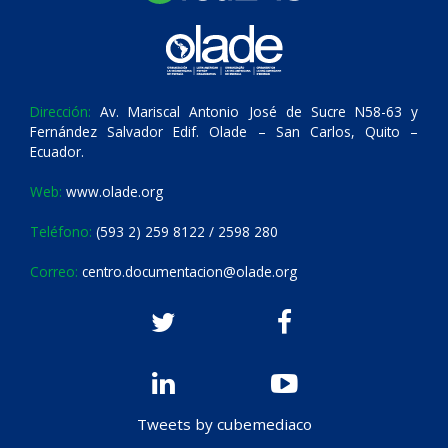
Dirección:
Av. Mariscal Antonio José de Sucre N58-63 y
Fernández Salvador Edif. Olade – San Carlos, Quito –
Ecuador.
Web:
www.olade.org
Teléfono:
(593 2) 259 8122 / 2598 280
Correo:
centro.documentacion@olade.org
Tweets by cubemediaco