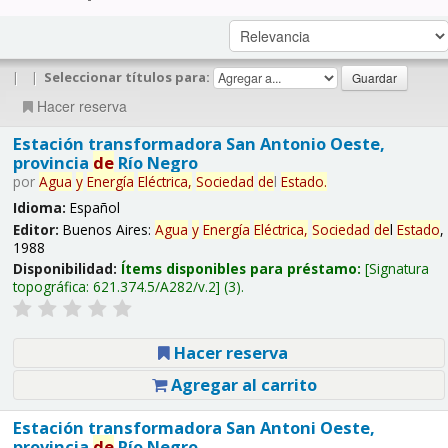
|
|
Seleccionar títulos para:
Hacer reserva
Estación transformadora San Antonio Oeste,
provincia
de
Río Negro
por
Agua
y
Energía
Eléctrica,
Sociedad
de
l
Estado
.
Idioma:
Español
Editor:
Buenos Aires:
Agua
y
Energía
Eléctrica,
Sociedad
de
l
Estado
,
1988
Disponibilidad:
Ítems disponibles para préstamo:
Signatura
topográfica:
621.374.5/A282/v.2
(3).
Hacer reserva
Agregar al carrito
Estación transformadora San Antoni Oeste,
provincia
de
Río Negro