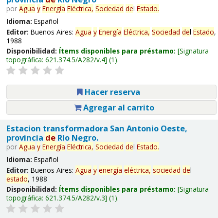
por
Agua
y
Energía
Eléctrica,
Sociedad
de
l
Estado
.
Idioma:
Español
Editor:
Buenos Aires:
Agua
y
Energía
Eléctrica,
Sociedad
de
l
Estado
,
1988
Disponibilidad:
Ítems disponibles para préstamo:
Signatura
topográfica:
621.374.5/A282/v.4
(1).
Hacer reserva
Agregar al carrito
Estacion transformadora San Antonio Oeste,
provincia
de
Río Negro.
por
Agua
y
Energía
Eléctrica,
Sociedad
de
l
Estado
.
Idioma:
Español
Editor:
Buenos Aires:
Agua
y
energía
eléctrica,
sociedad
de
l
estado
, 1988
Disponibilidad:
Ítems disponibles para préstamo:
Signatura
topográfica:
621.374.5/A282/v.3
(1).