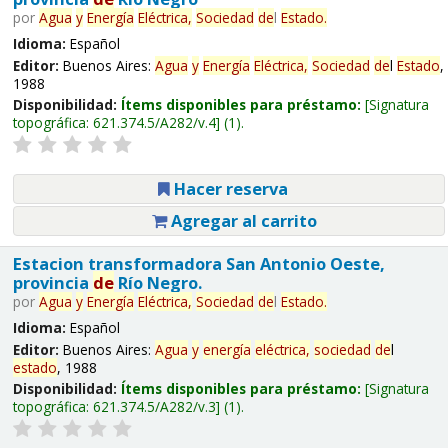
por
Agua
y
Energía
Eléctrica,
Sociedad
de
l
Estado
.
Idioma:
Español
Editor:
Buenos Aires:
Agua
y
Energía
Eléctrica,
Sociedad
de
l
Estado
,
1988
Disponibilidad:
Ítems disponibles para préstamo:
Signatura
topográfica:
621.374.5/A282/v.4
(1).
Hacer reserva
Agregar al carrito
Estacion transformadora San Antonio Oeste,
provincia
de
Río Negro.
por
Agua
y
Energía
Eléctrica,
Sociedad
de
l
Estado
.
Idioma:
Español
Editor:
Buenos Aires:
Agua
y
energía
eléctrica,
sociedad
de
l
estado
, 1988
Disponibilidad:
Ítems disponibles para préstamo:
Signatura
topográfica:
621.374.5/A282/v.3
(1).