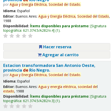
por
Agua
y
Energía
Eléctrica,
Sociedad
de
l
Estado
.
Idioma:
Español
Editor:
Buenos Aires:
Agua
y
Energía
Eléctrica,
Sociedad
de
l
Estado
,
1988
Disponibilidad:
Ítems disponibles para préstamo:
Signatura
topográfica:
621.374.5/A282/v.4
(1).
Hacer reserva
Agregar al carrito
Estacion transformadora San Antonio Oeste,
provincia
de
Río Negro.
por
Agua
y
Energía
Eléctrica,
Sociedad
de
l
Estado
.
Idioma:
Español
Editor:
Buenos Aires:
Agua
y
energía
eléctrica,
sociedad
de
l
estado
, 1988
Disponibilidad:
Ítems disponibles para préstamo:
Signatura
topográfica:
621.374.5/A282/v.3
(1).