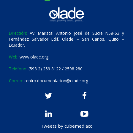
Dirección:
Av. Mariscal Antonio José de Sucre N58-63 y
Fernández Salvador Edif. Olade – San Carlos, Quito –
Ecuador.
Web:
www.olade.org
Teléfono:
(593 2) 259 8122 / 2598 280
Correo:
centro.documentacion@olade.org
Tweets by cubemediaco