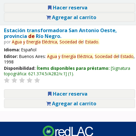
Hacer reserva
Agregar al carrito
Estación transformadora San Antonio Oeste,
provincia
de
Río Negro.
por
Agua
y
Energía
Eléctrica,
Sociedad
de
l
Estado
.
Idioma:
Español
Editor:
Buenos Aires:
Agua
y
Energía
Eléctrica,
Sociedad
de
l
Estado
,
1998
Disponibilidad:
Ítems disponibles para préstamo:
Signatura
topográfica:
621.374.5/A282/v.1
(1).
Hacer reserva
Agregar al carrito