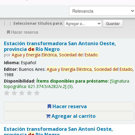
|
|
Seleccionar títulos para:
Hacer reserva
Estación transformadora San Antonio Oeste,
provincia
de
Río Negro
por
Agua
y
Energía
Eléctrica,
Sociedad
de
l
Estado
.
Idioma:
Español
Editor:
Buenos Aires:
Agua
y
Energía
Eléctrica,
Sociedad
de
l
Estado
,
1988
Disponibilidad:
Ítems disponibles para préstamo:
Signatura
topográfica:
621.374.5/A282/v.2
(3).
Hacer reserva
Agregar al carrito
Estación transformadora San Antoni Oeste,
provincia
de
Río Negro