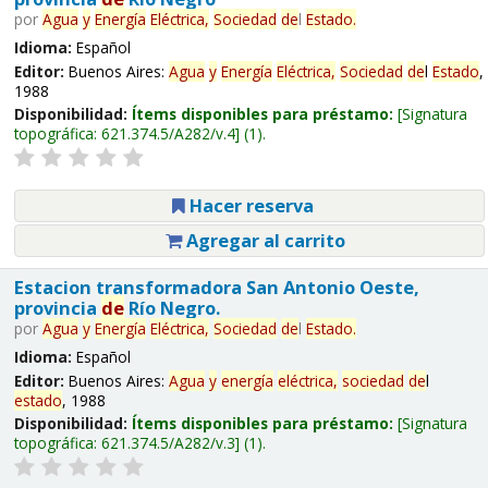
por
Agua
y
Energía
Eléctrica,
Sociedad
de
l
Estado
.
Idioma:
Español
Editor:
Buenos Aires:
Agua
y
Energía
Eléctrica,
Sociedad
de
l
Estado
,
1988
Disponibilidad:
Ítems disponibles para préstamo:
Signatura
topográfica:
621.374.5/A282/v.4
(1).
Hacer reserva
Agregar al carrito
Estacion transformadora San Antonio Oeste,
provincia
de
Río Negro.
por
Agua
y
Energía
Eléctrica,
Sociedad
de
l
Estado
.
Idioma:
Español
Editor:
Buenos Aires:
Agua
y
energía
eléctrica,
sociedad
de
l
estado
, 1988
Disponibilidad:
Ítems disponibles para préstamo:
Signatura
topográfica:
621.374.5/A282/v.3
(1).