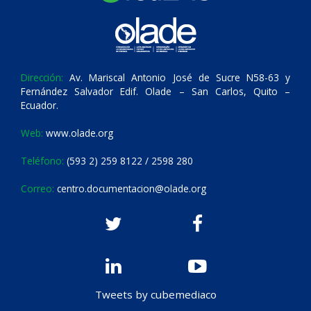
Dirección:
Av. Mariscal Antonio José de Sucre N58-63 y
Fernández Salvador Edif. Olade – San Carlos, Quito –
Ecuador.
Web:
www.olade.org
Teléfono:
(593 2) 259 8122 / 2598 280
Correo:
centro.documentacion@olade.org
Tweets by cubemediaco