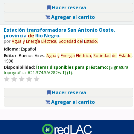
Hacer reserva
Agregar al carrito
Estación transformadora San Antonio Oeste,
provincia
de
Río Negro.
por
Agua
y
Energía
Eléctrica,
Sociedad
de
l
Estado
.
Idioma:
Español
Editor:
Buenos Aires:
Agua
y
Energía
Eléctrica,
Sociedad
de
l
Estado
,
1998
Disponibilidad:
Ítems disponibles para préstamo:
Signatura
topográfica:
621.374.5/A282/v.1
(1).
Hacer reserva
Agregar al carrito