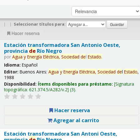
|
|
Seleccionar títulos para:
Hacer reserva
Estación transformadora San Antonio Oeste,
provincia
de
Río Negro
por
Agua
y
Energía
Eléctrica,
Sociedad
de
l
Estado
.
Idioma:
Español
Editor:
Buenos Aires:
Agua
y
Energía
Eléctrica,
Sociedad
de
l
Estado
,
1988
Disponibilidad:
Ítems disponibles para préstamo:
Signatura
topográfica:
621.374.5/A282/v.2
(3).
Hacer reserva
Agregar al carrito
Estación transformadora San Antoni Oeste,
provincia
de
Río Negro