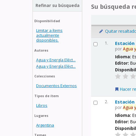
Refinar su búsqueda
Su búsqueda re
Disponibilidad
Limitar a ítems
Quitar resaltad
actualmente
disponibles.
1.
Estación
por
Agua
Autores
Idioma:
E
Agua y Energía Eléct...
Editor:
Bu
Agua y Energía Eléct...
Disponibi
Colecciones
Documentos Externos
Hacer r
Tipos de ítem
2.
Estación
Libros
por
Agua
Idioma:
E
Lugares
Editor:
Bu
Argentina
Disponibi
Temas