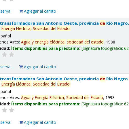
eserva
Agregar al carrito
 transformadora San Antonio Oeste, provincia
de
Río Negro
y
Energía
Eléctrica,
Sociedad
de
l
Estado
.
spañol
enos Aires:
Agua
y
energía
eléctrica,
sociedad
de
l
estado
, 1988
lidad:
Ítems disponibles para préstamo:
Signatura topográfica:
62
eserva
Agregar al carrito
 transformadora San Antonio Oeste, provincia
de
Río Negro
y
Energía
Eléctrica,
Sociedad
de
l
Estado
.
spañol
enos Aires:
Agua
y
Energía
Eléctrica,
Sociedad
de
l
Estado
, 1998
lidad:
Ítems disponibles para préstamo:
Signatura topográfica:
62
eserva
Agregar al carrito