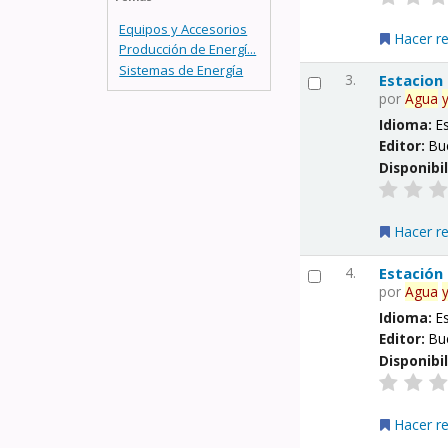
Equipos y Accesorios
Hacer r
Producción de Energí...
Sistemas de Energía
3.
Estacion
por
Agua
Idioma:
E
Editor:
Bu
Disponibi
Hacer r
4.
Estación
por
Agua
Idioma:
E
Editor:
Bu
Disponibi
Hacer r