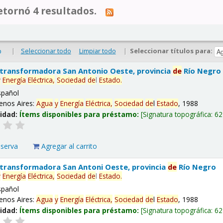
tornó 4 resultados.
|
Seleccionar todo
Limpiar todo
|
Seleccionar títulos para:
o
 transformadora San Antonio Oeste, provincia
de
Río Negro
y
Energía
Eléctrica,
Sociedad
de
l
Estado
.
spañol
enos Aires:
Agua
y
Energía
Eléctrica,
Sociedad
de
l
Estado
, 1988
lidad:
Ítems disponibles para préstamo:
Signatura topográfica:
62
eserva
Agregar al carrito
 transformadora San Antoni Oeste, provincia
de
Río Negro
y
Energía
Eléctrica,
Sociedad
de
l
Estado
.
spañol
enos Aires:
Agua
y
Energía
Eléctrica,
Sociedad
de
l
Estado
, 1988
lidad:
Ítems disponibles para préstamo:
Signatura topográfica:
62