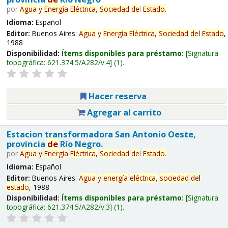
por
Agua
y
Energía
Eléctrica,
Sociedad
de
l
Estado
.
Idioma:
Español
Editor:
Buenos Aires:
Agua
y
Energía
Eléctrica,
Sociedad
de
l
Estado
,
1988
Disponibilidad:
Ítems disponibles para préstamo:
Signatura
topográfica:
621.374.5/A282/v.4
(1).
Hacer reserva
Agregar al carrito
Estacion transformadora San Antonio Oeste,
provincia
de
Río Negro.
por
Agua
y
Energía
Eléctrica,
Sociedad
de
l
Estado
.
Idioma:
Español
Editor:
Buenos Aires:
Agua
y
energía
eléctrica,
sociedad
de
l
estado
, 1988
Disponibilidad:
Ítems disponibles para préstamo:
Signatura
topográfica:
621.374.5/A282/v.3
(1).