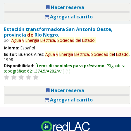
Hacer reserva
Agregar al carrito
Estación transformadora San Antonio Oeste,
provincia
de
Río Negro.
por
Agua
y
Energía
Eléctrica,
Sociedad
de
l
Estado
.
Idioma:
Español
Editor:
Buenos Aires:
Agua
y
Energía
Eléctrica,
Sociedad
de
l
Estado
,
1998
Disponibilidad:
Ítems disponibles para préstamo:
Signatura
topográfica:
621.374.5/A282/v.1
(1).
Hacer reserva
Agregar al carrito