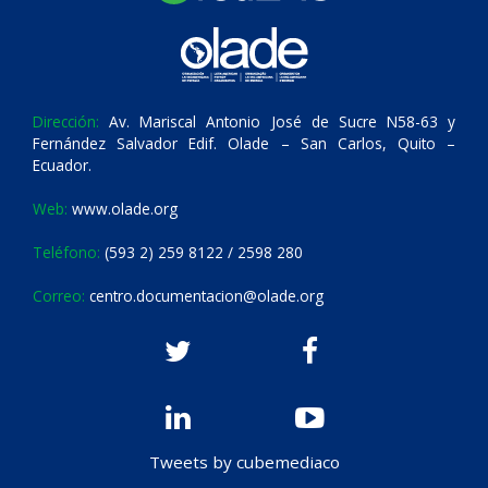
Dirección:
Av. Mariscal Antonio José de Sucre N58-63 y
Fernández Salvador Edif. Olade – San Carlos, Quito –
Ecuador.
Web:
www.olade.org
Teléfono:
(593 2) 259 8122 / 2598 280
Correo:
centro.documentacion@olade.org
Tweets by cubemediaco