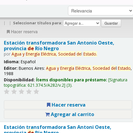
|
|
Seleccionar títulos para:
Hacer reserva
Estación transformadora San Antonio Oeste,
provincia
de
Río Negro
por
Agua
y
Energía
Eléctrica,
Sociedad
de
l
Estado
.
Idioma:
Español
Editor:
Buenos Aires:
Agua
y
Energía
Eléctrica,
Sociedad
de
l
Estado
,
1988
Disponibilidad:
Ítems disponibles para préstamo:
Signatura
topográfica:
621.374.5/A282/v.2
(3).
Hacer reserva
Agregar al carrito
Estación transformadora San Antoni Oeste,
provincia
de
Río Negro