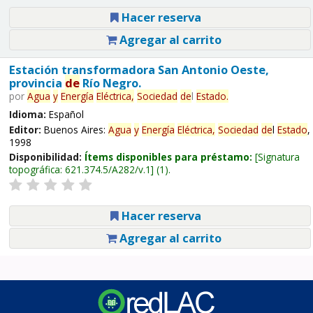
Hacer reserva
Agregar al carrito
Estación transformadora San Antonio Oeste,
provincia
de
Río Negro.
por
Agua
y
Energía
Eléctrica,
Sociedad
de
l
Estado
.
Idioma:
Español
Editor:
Buenos Aires:
Agua
y
Energía
Eléctrica,
Sociedad
de
l
Estado
,
1998
Disponibilidad:
Ítems disponibles para préstamo:
Signatura
topográfica:
621.374.5/A282/v.1
(1).
Hacer reserva
Agregar al carrito