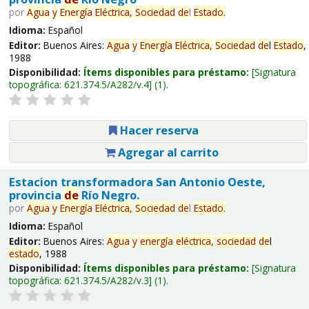
por
Agua
y
Energía
Eléctrica,
Sociedad
de
l
Estado
.
Idioma:
Español
Editor:
Buenos Aires:
Agua
y
Energía
Eléctrica,
Sociedad
de
l
Estado
,
1988
Disponibilidad:
Ítems disponibles para préstamo:
Signatura
topográfica:
621.374.5/A282/v.4
(1).
Hacer reserva
Agregar al carrito
Estacion transformadora San Antonio Oeste,
provincia
de
Río Negro.
por
Agua
y
Energía
Eléctrica,
Sociedad
de
l
Estado
.
Idioma:
Español
Editor:
Buenos Aires:
Agua
y
energía
eléctrica,
sociedad
de
l
estado
, 1988
Disponibilidad:
Ítems disponibles para préstamo:
Signatura
topográfica:
621.374.5/A282/v.3
(1).