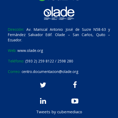
Dirección:
Av. Mariscal Antonio José de Sucre N58-63 y
Fernández Salvador Edif. Olade – San Carlos, Quito –
Ecuador.
Web:
www.olade.org
Teléfono:
(593 2) 259 8122 / 2598 280
Correo:
centro.documentacion@olade.org
Tweets by cubemediaco