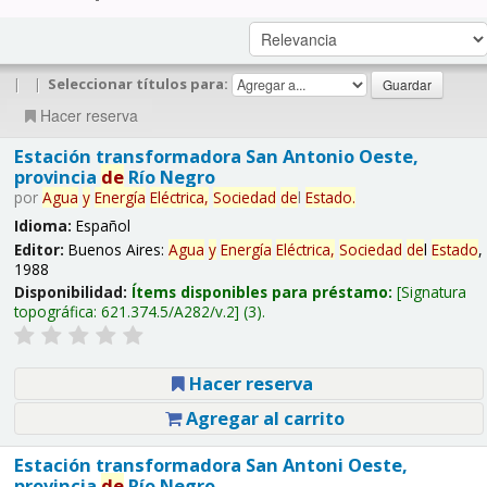
|
|
Seleccionar títulos para:
Hacer reserva
Estación transformadora San Antonio Oeste,
provincia
de
Río Negro
por
Agua
y
Energía
Eléctrica,
Sociedad
de
l
Estado
.
Idioma:
Español
Editor:
Buenos Aires:
Agua
y
Energía
Eléctrica,
Sociedad
de
l
Estado
,
1988
Disponibilidad:
Ítems disponibles para préstamo:
Signatura
topográfica:
621.374.5/A282/v.2
(3).
Hacer reserva
Agregar al carrito
Estación transformadora San Antoni Oeste,
provincia
de
Río Negro