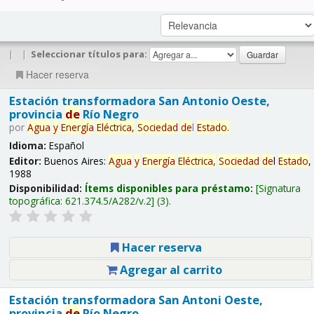
|
|
Seleccionar títulos para:
Hacer reserva
Estación transformadora San Antonio Oeste,
provincia
de
Río Negro
por
Agua
y
Energía
Eléctrica,
Sociedad
de
l
Estado
.
Idioma:
Español
Editor:
Buenos Aires:
Agua
y
Energía
Eléctrica,
Sociedad
de
l
Estado
,
1988
Disponibilidad:
Ítems disponibles para préstamo:
Signatura
topográfica:
621.374.5/A282/v.2
(3).
Hacer reserva
Agregar al carrito
Estación transformadora San Antoni Oeste,
provincia
de
Río Negro