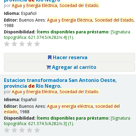
por
Agua
y
Energía
Eléctrica,
Sociedad
de
l
Estado
.
Idioma:
Español
Editor:
Buenos Aires:
Agua
y
Energía
Eléctrica,
Sociedad
de
l
Estado
,
1988
Disponibilidad:
Ítems disponibles para préstamo:
Signatura
topográfica:
621.374.5/A282/v.4
(1).
Hacer reserva
Agregar al carrito
Estacion transformadora San Antonio Oeste,
provincia
de
Río Negro.
por
Agua
y
Energía
Eléctrica,
Sociedad
de
l
Estado
.
Idioma:
Español
Editor:
Buenos Aires:
Agua
y
energía
eléctrica,
sociedad
de
l
estado
, 1988
Disponibilidad:
Ítems disponibles para préstamo:
Signatura
topográfica:
621.374.5/A282/v.3
(1).