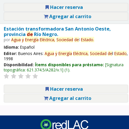
Hacer reserva
Agregar al carrito
Estación transformadora San Antonio Oeste,
provincia
de
Río Negro.
por
Agua
y
Energía
Eléctrica,
Sociedad
de
l
Estado
.
Idioma:
Español
Editor:
Buenos Aires:
Agua
y
Energía
Eléctrica,
Sociedad
de
l
Estado
,
1998
Disponibilidad:
Ítems disponibles para préstamo:
Signatura
topográfica:
621.374.5/A282/v.1
(1).
Hacer reserva
Agregar al carrito