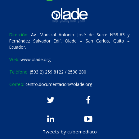
Dirección:
Av. Mariscal Antonio José de Sucre N58-63 y
Fernández Salvador Edif. Olade – San Carlos, Quito –
Ecuador.
Web:
www.olade.org
Teléfono:
(593 2) 259 8122 / 2598 280
Correo:
centro.documentacion@olade.org
Tweets by cubemediaco