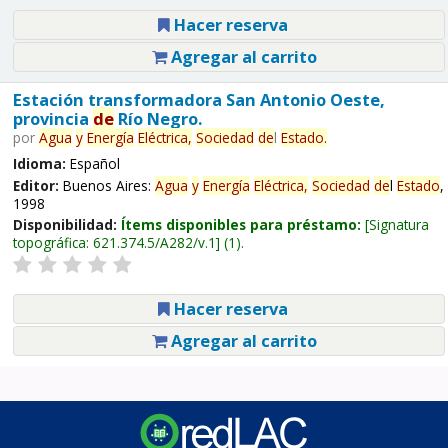
Hacer reserva
Agregar al carrito
Estación transformadora San Antonio Oeste,
provincia
de
Río Negro.
por
Agua
y
Energía
Eléctrica,
Sociedad
de
l
Estado
.
Idioma:
Español
Editor:
Buenos Aires:
Agua
y
Energía
Eléctrica,
Sociedad
de
l
Estado
,
1998
Disponibilidad:
Ítems disponibles para préstamo:
Signatura
topográfica:
621.374.5/A282/v.1
(1).
Hacer reserva
Agregar al carrito