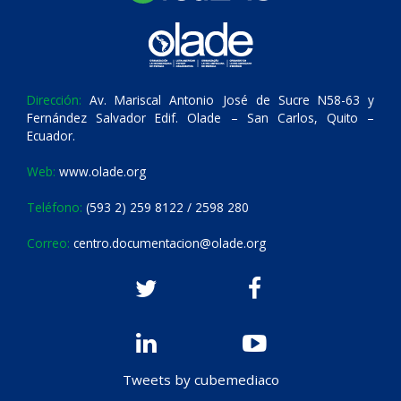
Dirección:
Av. Mariscal Antonio José de Sucre N58-63 y
Fernández Salvador Edif. Olade – San Carlos, Quito –
Ecuador.
Web:
www.olade.org
Teléfono:
(593 2) 259 8122 / 2598 280
Correo:
centro.documentacion@olade.org
Tweets by cubemediaco