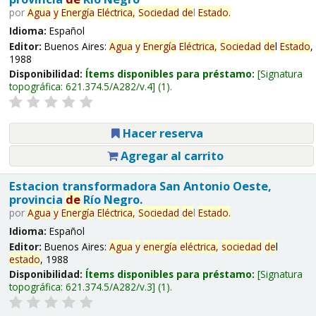
por
Agua
y
Energía
Eléctrica,
Sociedad
de
l
Estado
.
Idioma:
Español
Editor:
Buenos Aires:
Agua
y
Energía
Eléctrica,
Sociedad
de
l
Estado
,
1988
Disponibilidad:
Ítems disponibles para préstamo:
Signatura
topográfica:
621.374.5/A282/v.4
(1).
Hacer reserva
Agregar al carrito
Estacion transformadora San Antonio Oeste,
provincia
de
Río Negro.
por
Agua
y
Energía
Eléctrica,
Sociedad
de
l
Estado
.
Idioma:
Español
Editor:
Buenos Aires:
Agua
y
energía
eléctrica,
sociedad
de
l
estado
, 1988
Disponibilidad:
Ítems disponibles para préstamo:
Signatura
topográfica:
621.374.5/A282/v.3
(1).