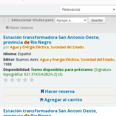
|
|
Seleccionar títulos para:
Hacer reserva
Estación transformadora San Antonio Oeste,
provincia
de
Río Negro
por
Agua
y
Energía
Eléctrica,
Sociedad
de
l
Estado
.
Idioma:
Español
Editor:
Buenos Aires:
Agua
y
Energía
Eléctrica,
Sociedad
de
l
Estado
,
1988
Disponibilidad:
Ítems disponibles para préstamo:
Signatura
topográfica:
621.374.5/A282/v.2
(3).
Hacer reserva
Agregar al carrito
Estación transformadora San Antoni Oeste,
provincia
de
Río Negro